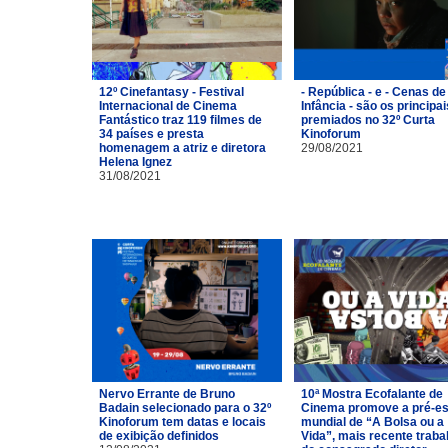
12º Cinefantasy - Festival
- República - e - Cenas de
Internacional de Cinema
Infância - são os principai
Fantástico traz 119 filmes de
premiados no 32º Curta
34 países e presta
Kinoforum
homenagem a atriz e diretora
29/08/2021
Helena Ignez
31/08/2021
Nervo Errante de Bruno
10ª Mostra Ecofalante de
Badain selecionado para o 32º
Cinema promove a pré-es
Kinoforum tem datas e locais
mundial de “A Bolsa ou a
de exibição definidos
Vida”, mais recente traba