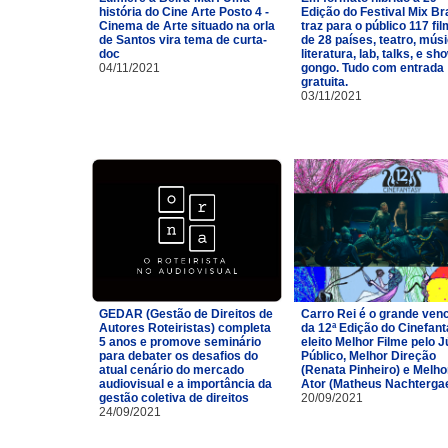
história do Cine Arte Posto 4 -
Edição do Festival Mix Br
Cinema de Arte situado na orla
traz para o público 117 fi
de Santos vira tema de curta-
de 28 países, teatro, músi
doc
literatura, lab, talks, e sh
04/11/2021
gongo. Tudo com entrada
gratuita.
03/11/2021
GEDAR (Gestão de Direitos de
Carro Rei é o grande ven
Autores Roteiristas) completa
da 12ª Edição do Cinefan
5 anos e promove seminário
eleito Melhor Filme pelo J
para debater os desafios do
Público, Melhor Direção
atual cenário do mercado
(Renata Pinheiro) e Melho
audiovisual e a importância da
Ator (Matheus Nachtergae
gestão coletiva de direitos
20/09/2021
24/09/2021