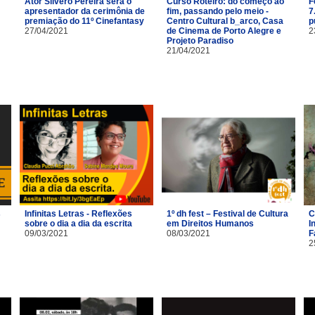
Ator Silvero Pereira será o
Curso Roteiro: do começo ao
F
apresentador da cerimônia de
fim, passando pelo meio -
7
premiação do 11º Cinefantasy
Centro Cultural b_arco, Casa
p
27/04/2021
de Cinema de Porto Alegre e
2
Projeto Paradiso
21/04/2021
s
Infinitas Letras - Reflexões
1º dh fest – Festival de Cultura
C
sobre o dia a dia da escrita
em Direitos Humanos
I
09/03/2021
08/03/2021
F
2