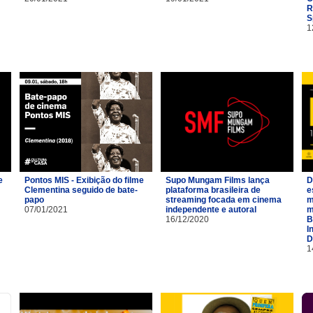
R
S
1
e
Pontos MIS - Exibição do filme
Supo Mungam Films lança
D
Clementina seguido de bate-
plataforma brasileira de
e
papo
streaming focada em cinema
m
07/01/2021
independente e autoral
m
16/12/2020
B
I
D
1