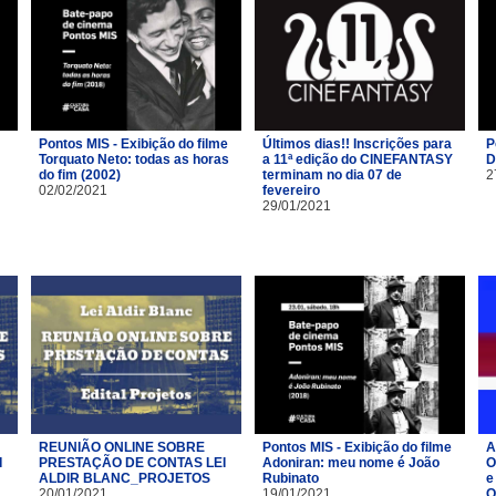
Pontos MIS - Exibição do filme
Últimos dias!! Inscrições para
P
Torquato Neto: todas as horas
a 11ª edição do CINEFANTASY
D
do fim (2002)
terminam no dia 07 de
2
02/02/2021
fevereiro
29/01/2021
REUNIÃO ONLINE SOBRE
Pontos MIS - Exibição do filme
A
I
PRESTAÇÃO DE CONTAS LEI
Adoniran: meu nome é João
O
ALDIR BLANC_PROJETOS
Rubinato
e
20/01/2021
19/01/2021
O