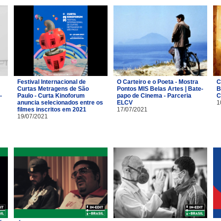
Festival Internacional de
O Carteiro e o Poeta - Mostra
C
Curtas Metragens de São
Pontos MIS Belas Artes | Bate-
B
-
Paulo - Curta Kinoforum
papo de Cinema - Parceria
C
anuncia selecionados entre os
ELCV
1
filmes inscritos em 2021
17/07/2021
19/07/2021