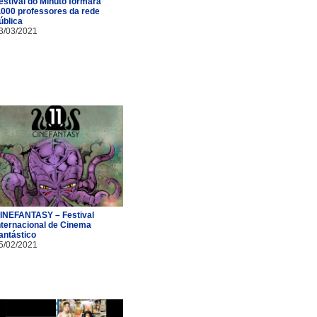
estival do Minuto formará
.000 professores da rede
ública
3/03/2021
INEFANTASY – Festival
nternacional de Cinema
antástico
5/02/2021