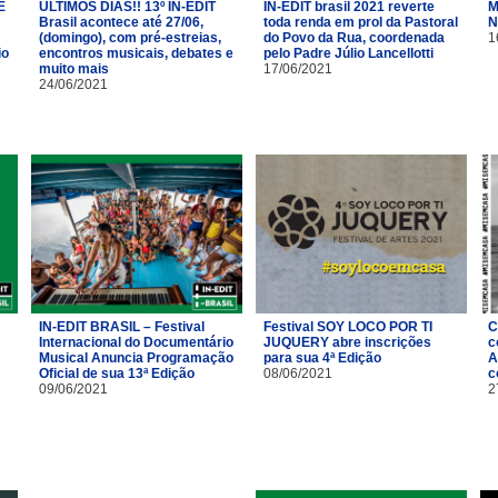
É
ÚLTIMOS DIAS!! 13º IN-EDIT
IN-EDIT brasil 2021 reverte
M
Brasil acontece até 27/06,
toda renda em prol da Pastoral
N
(domingo), com pré-estreias,
do Povo da Rua, coordenada
1
io
encontros musicais, debates e
pelo Padre Júlio Lancellotti
muito mais
17/06/2021
24/06/2021
IN-EDIT BRASIL – Festival
Festival SOY LOCO POR TI
C
Internacional do Documentário
JUQUERY abre inscrições
c
Musical Anuncia Programação
para sua 4ª Edição
A
Oficial de sua 13ª Edição
08/06/2021
c
09/06/2021
2