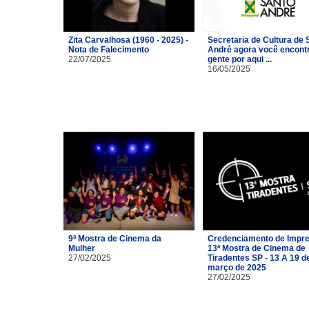
Zita Carvalhosa (1960 - 2025) -
Secretaria de Cultura de 
Nota de Falecimento
André agora você encont
22/07/2025
gente por aqui ...
16/05/2025
9ª Mostra de Cinema da
Credenciamento de Impre
Mulher
13ª Mostra de Cinema de
27/02/2025
Tiradentes SP - 13 A 19 d
março de 2025
27/02/2025