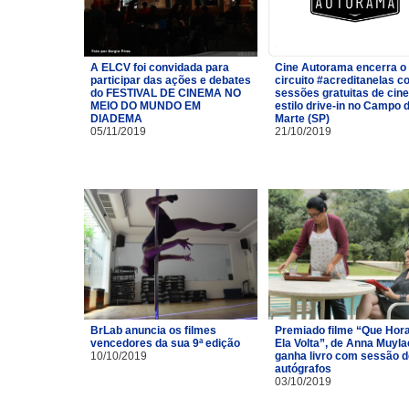
A ELCV foi convidada para
Cine Autorama encerra o
participar das ações e debates
circuito #acreditanelas 
do FESTIVAL DE CINEMA NO
sessões gratuitas de cin
MEIO DO MUNDO EM
estilo drive-in no Campo 
DIADEMA
Marte (SP)
05/11/2019
21/10/2019
BrLab anuncia os filmes
Premiado filme “Que Hor
vencedores da sua 9ª edição
Ela Volta”, de Anna Muyla
10/10/2019
ganha livro com sessão d
autógrafos
03/10/2019