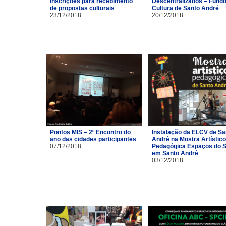
Inscrições para recebimento
Descentralizados – Fundo
de propostas culturais
Cultura de Santo André
23/12/2018
20/12/2018
Pontos MIS – 2º Encontro do
Instalação da ELCV de Sa
ano das cidades participantes
André na Mostra Artístico
07/12/2018
Pedagógica Espaços do S
em Santo André
03/12/2018