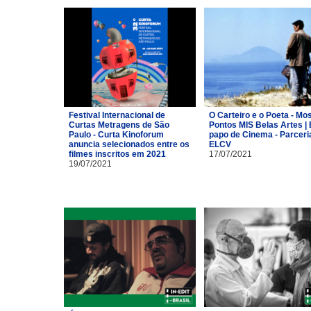
Festival Internacional de
O Carteiro e o Poeta - Mo
Curtas Metragens de São
Pontos MIS Belas Artes | 
Paulo - Curta Kinoforum
papo de Cinema - Parceri
anuncia selecionados entre os
ELCV
filmes inscritos em 2021
17/07/2021
19/07/2021