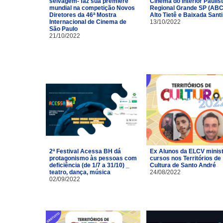
selvagem- faz sua première
Cinema do Interior Paulist
mundial na competição Novos
Regional Grande SP (ABC
Diretores da 46ª Mostra
Alto Tietê e Baixada Santi
Internacional de Cinema de
13/10/2022
São Paulo
21/10/2022
2ª Festival Acessa BH dá
Ex Alunos da ELCV minis
protagonismo às pessoas com
cursos nos Territórios de
deficiência (de 1/7 a 31/10) _
Cultura de Santo André
teatro, dança, música
24/08/2022
02/09/2022