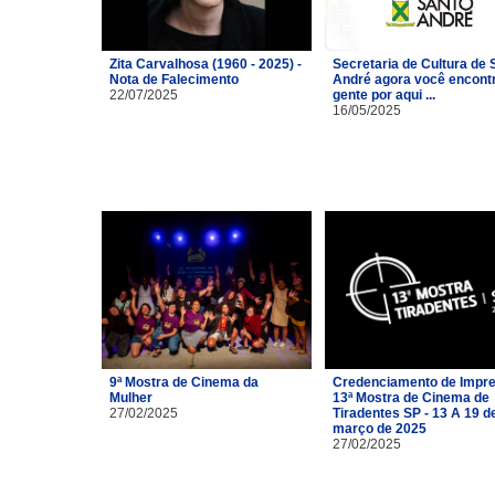
Zita Carvalhosa (1960 - 2025) -
Secretaria de Cultura de 
Nota de Falecimento
André agora você encont
22/07/2025
gente por aqui ...
16/05/2025
9ª Mostra de Cinema da
Credenciamento de Impre
Mulher
13ª Mostra de Cinema de
27/02/2025
Tiradentes SP - 13 A 19 d
março de 2025
27/02/2025