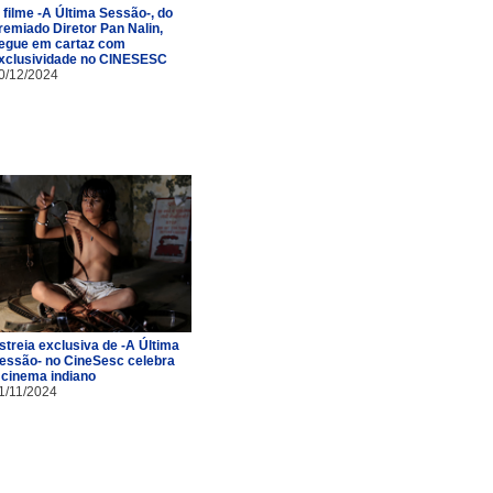
 filme -A Última Sessão-, do
remiado Diretor Pan Nalin,
egue em cartaz com
xclusividade no CINESESC
0/12/2024
streia exclusiva de -A Última
essão- no CineSesc celebra
 cinema indiano
1/11/2024