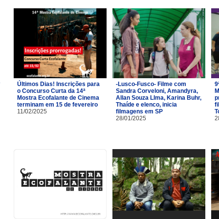
Últimos Dias! Inscrições para
-Lusco-Fusco- Filme com
9
o Concurso Curta da 14ª
Sandra Corveloni, Amandyra,
M
Mostra Ecofalante de Cinema
Allan Souza LIma, Karina Buhr,
p
terminam em 15 de fevereiro
Thaíde e elenco, inicia
f
11/02/2025
filmagens em SP
T
28/01/2025
2