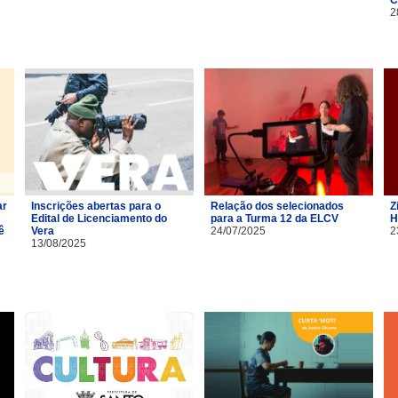
2
ar
Inscrições abertas para o
Relação dos selecionados
Z
Edital de Licenciamento do
para a Turma 12 da ELCV
H
ê
Vera
24/07/2025
2
13/08/2025