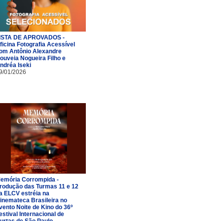
ISTA DE APROVADOS -
ficina Fotografia Acessível
om Antônio Alexandre
ouveia Nogueira Filho e
ndréa Iseki
9/01/2026
emória Corrompida -
rodução das Turmas 11 e 12
a ELCV estréia na
inemateca Brasileira no
vento Noite de Kino do 36º
estival Internacional de
urtas de São Paulo