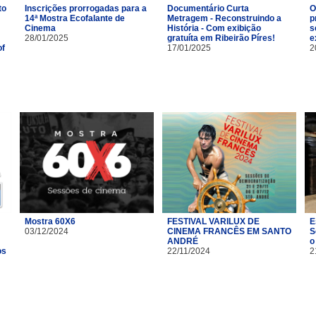
to
Inscrições prorrogadas para a
Documentário Curta
O
14ª Mostra Ecofalante de
Metragem - Reconstruindo a
p
Cinema
História - Com exibição
s
28/01/2025
gratuíta em Ribeirão Píres!
e
of
17/01/2025
2
Mostra 60X6
FESTIVAL VARILUX DE
E
03/12/2024
CINEMA FRANCÊS EM SANTO
S
ANDRÉ
o
os
22/11/2024
2