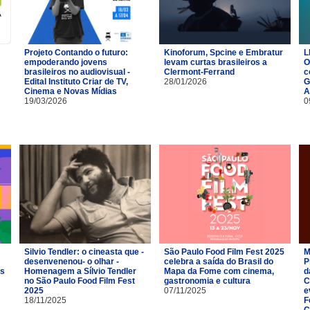
Projeto Contando o futuro:
Kinoforum, Spcine e Embratur
L
empoderando jovens
levam curtas brasileiros a
O
brasileiros no audiovisual -
Clermont-Ferrand
c
Edital Instituto Criar de TV,
28/01/2026
G
Cinema e Novas Mídias
A
19/03/2026
0
Silvio Tendler: o cineasta que -
São Paulo Food Film Fest 2025
M
desenvenenou- o olhar -
celebra a saída do Brasil do
P
es
Homenagem a Sílvio Tendler
Mapa da Fome com cinema,
d
no São Paulo Food Film Fest
gastronomia e cultura
C
2025
07/11/2025
e
18/11/2025
F
C