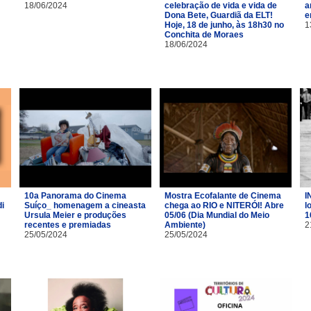
18/06/2024
celebração de vida e vida de
a
Dona Bete, Guardiã da ELT!
e
Hoje, 18 de junho, às 18h30 no
1
Conchita de Moraes
18/06/2024
10a Panorama do Cinema
Mostra Ecofalante de Cinema
I
i
Suíço_ homenagem a cineasta
chega ao RIO e NITERÓI! Abre
l
Ursula Meier e produções
05/06 (Dia Mundial do Meio
1
recentes e premiadas
Ambiente)
2
25/05/2024
25/05/2024