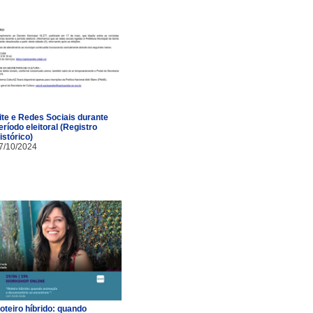
ite e Redes Sociais durante
eríodo eleitoral (Registro
istórico)
7/10/2024
oteiro híbrido: quando