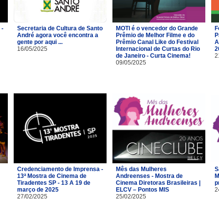
 -
Secretaria de Cultura de Santo
MOTI é o vencedor do Grande
F
André agora você encontra a
Prêmio de Melhor Filme e do
P
gente por aqui ...
Prêmio Canal Like do Festival
A
16/05/2025
Internacional de Curtas do Rio
2
de Janeiro - Curta Cinema!
2
09/05/2025
Credenciamento de Imprensa -
Mês das Mulheres
S
13ª Mostra de Cinema de
Andreenses - Mostra de
M
Tiradentes SP - 13 A 19 de
Cinema Diretoras Brasileiras |
p
março de 2025
ELCV – Pontos MIS
2
27/02/2025
25/02/2025