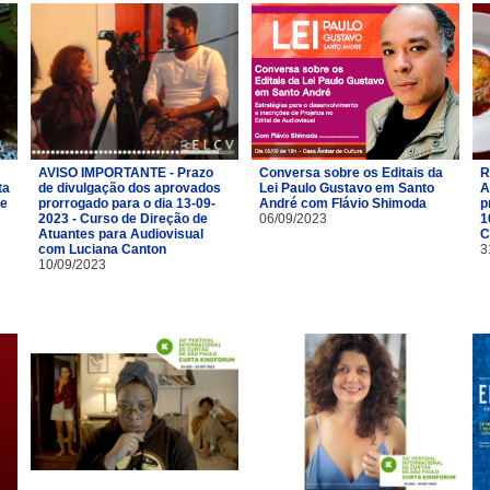
AVISO IMPORTANTE - Prazo
Conversa sobre os Editais da
R
ta
de divulgação dos aprovados
Lei Paulo Gustavo em Santo
A
de
prorrogado para o dia 13-09-
André com Flávio Shimoda
p
2023 - Curso de Direção de
06/09/2023
1
Atuantes para Audiovisual
C
com Luciana Canton
3
10/09/2023