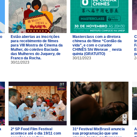
ro
Estão abertas as inscrições
Masterclass com a diretora
C
para recebimento de filmes
chinesa do filme “Cordão da
I
para VIII Mostra de Cinema da
vida”, e com o curador
F
Mulher, do coletivo Baciada
CHINÊS Shi Wenxue _ nesta
E
das Mulheres do Juquery, de
quinta (GRATUITO)
p
Franco da Rocha.
30/11/2023
2
30/11/2023
a
2º SP Food Film Festival
31º Festival MixBrasil anuncia
A
acontece até o dia 19/11 com
sua programação que une
m