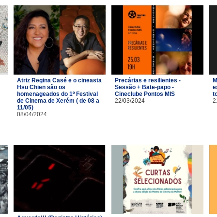
Atriz Regina Casé e o cineasta
Precárias e resilientes -
M
Hsu Chien são os
Sessão + Bate-papo -
e
homenageados do 1º Festival
Cineclube Pontos MIS
t
de Cinema de Xerém ( de 08 a
22/03/2024
2
11/05)
08/04/2024