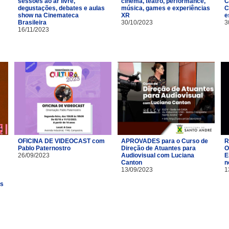
sessões ao ar livre,
cinema, teatro, performance,
C
degustações, debates e aulas
música, games e experiências
C
show na Cinemateca
XR
e
Brasileira
30/10/2023
3
16/11/2023
OFICINA DE VIDEOCAST com
APROVADES para o Curso de
R
Pablo Paternostro
Direção de Atuantes para
O
26/09/2023
Audiovisual com Luciana
E
Canton
n
13/09/2023
1
es