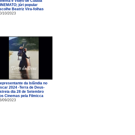
inema e Vídeo de Cuiabá
INEMATO; júri popular
scolhe Beatriz Vira-folhas
0/10/2023
epresentante da Islândia no
scar 2024 -Terra de Deus-
streia dia 28 de Setembro
os Cinemas pela Filmicca
3/09/2023