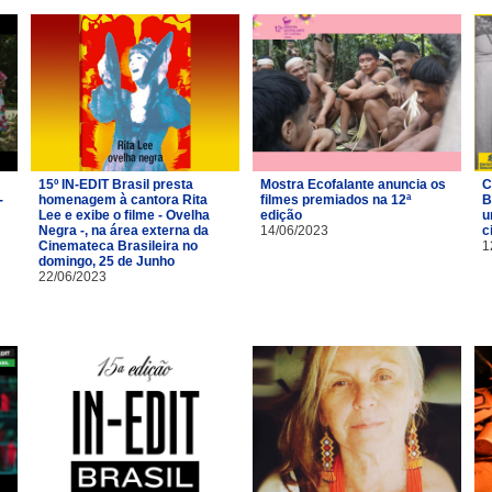
15º IN-EDIT Brasil presta
Mostra Ecofalante anuncia os
C
-
homenagem à cantora Rita
filmes premiados na 12ª
B
Lee e exibe o filme - Ovelha
edição
u
Negra -, na área externa da
14/06/2023
c
Cinemateca Brasileira no
1
domingo, 25 de Junho
22/06/2023