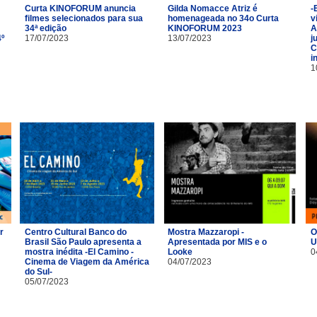
Curta KINOFORUM anuncia
Gilda Nomacce Atriz é
-
filmes selecionados para sua
homenageada no 34o Curta
v
34ª edição
KINOFORUM 2023
A
4º
17/07/2023
13/07/2023
j
C
i
1
r
Centro Cultural Banco do
Mostra Mazzaropi -
O
Brasil São Paulo apresenta a
Apresentada por MIS e o
U
m
mostra inédita -El Camino -
Looke
0
Cinema de Viagem da América
04/07/2023
do Sul-
05/07/2023