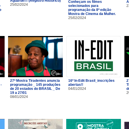
Aguarde!!! (Registro Histórico)
Conheçam os filmes
A
25/02/2024
e
selecionados para
2
e
programação da 8ª edição
Mostra de Cinema da Mulher.
25/02/2024
27ª Mostra Tiradentes anuncia
16º In-Edit Brasil_inscrições
2
 -
programação _ 145 produções
abertas!!
T
de 20 estados do BRASIL _ De
04/01/2024
d
19 a 27/01
2
08/01/2024