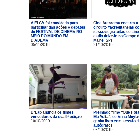
A ELCV foi convidada para
Cine Autorama encerra o
participar das ações e debates
circuito #acreditanelas 
do FESTIVAL DE CINEMA NO
sessões gratuitas de cin
MEIO DO MUNDO EM
estilo drive-in no Campo 
DIADEMA
Marte (SP)
05/11/2019
21/10/2019
BrLab anuncia os filmes
Premiado filme “Que Hor
vencedores da sua 9ª edição
Ela Volta”, de Anna Muyla
10/10/2019
ganha livro com sessão d
autógrafos
03/10/2019