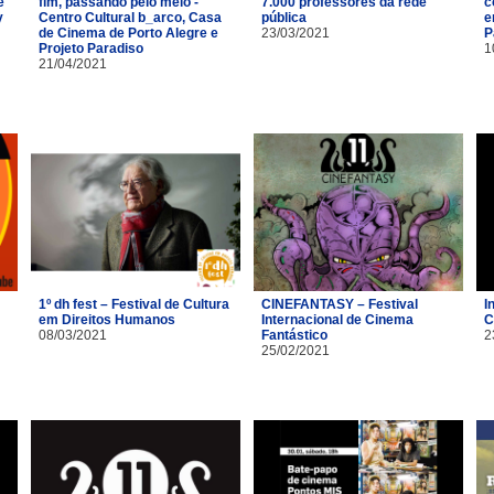
e
fim, passando pelo meio -
7.000 professores da rede
c
y
Centro Cultural b_arco, Casa
pública
e
de Cinema de Porto Alegre e
23/03/2021
P
Projeto Paradiso
1
21/04/2021
1º dh fest – Festival de Cultura
CINEFANTASY – Festival
I
em Direitos Humanos
Internacional de Cinema
C
08/03/2021
Fantástico
2
25/02/2021