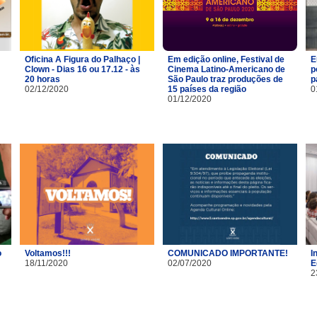
Oficina A Figura do Palhaço |
Em edição online, Festival de
E
Clown - Dias 16 ou 17.12 - às
Cinema Latino-Americano de
p
20 horas
São Paulo traz produções de
p
02/12/2020
15 países da região
0
01/12/2020
o
Voltamos!!!
COMUNICADO IMPORTANTE!
I
18/11/2020
02/07/2020
E
2