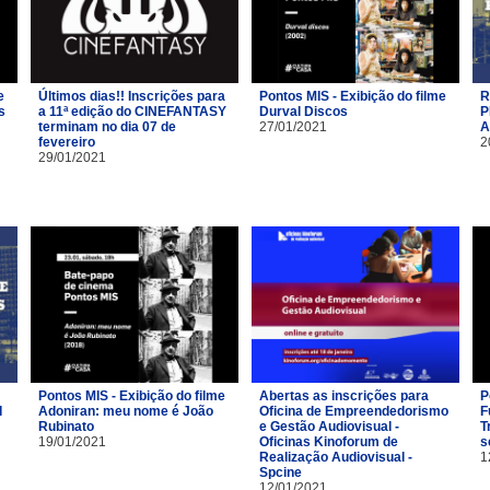
e
Últimos dias!! Inscrições para
Pontos MIS - Exibição do filme
R
s
a 11ª edição do CINEFANTASY
Durval Discos
P
terminam no dia 07 de
27/01/2021
A
fevereiro
2
29/01/2021
Pontos MIS - Exibição do filme
Abertas as inscrições para
P
I
Adoniran: meu nome é João
Oficina de Empreendedorismo
F
Rubinato
e Gestão Audiovisual -
T
19/01/2021
Oficinas Kinoforum de
s
Realização Audiovisual -
1
Spcine
12/01/2021