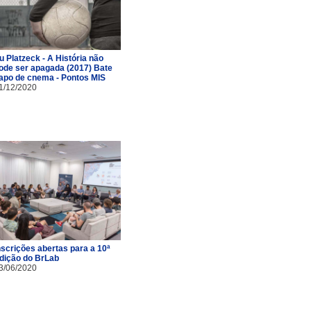
u Platzeck - A História não
ode ser apagada (2017) Bate
apo de cnema - Pontos MIS
1/12/2020
nscrições abertas para a 10ª
dição do BrLab
3/06/2020