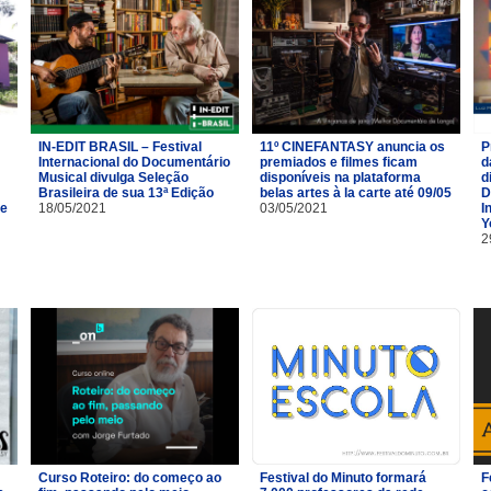
IN-EDIT BRASIL – Festival
11º CINEFANTASY anuncia os
P
Internacional do Documentário
premiados e filmes ficam
d
Musical divulga Seleção
disponíveis na plataforma
d
Brasileira de sua 13ª Edição
belas artes à la carte até 09/05
D
de
18/05/2021
03/05/2021
I
Y
2
Curso Roteiro: do começo ao
Festival do Minuto formará
F