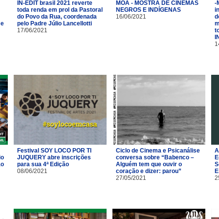
IN-EDIT brasil 2021 reverte
MOÃ - MOSTRA DE CINEMAS
-
toda renda em prol da Pastoral
NEGROS E INDÍGENAS
i
do Povo da Rua, coordenada
16/06/2021
d
 e
pelo Padre Júlio Lancellotti
m
17/06/2021
t
I
1
Festival SOY LOCO POR TI
Ciclo de Cinema e Psicanálise
A
io
JUQUERY abre inscrições
conversa sobre “Babenco –
E
ão
para sua 4ª Edição
Alguém tem que ouvir o
S
08/06/2021
coração e dizer: parou”
E
27/05/2021
2