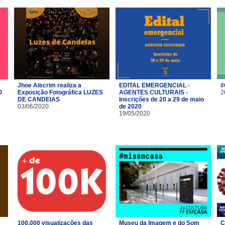
Jhoe Alecrim realiza a
EDITAL EMERGENCIAL -
#
O
Exposição Fotográfica LUZES
AGENTES CULTURAIS -
2
DE CANDEIAS
Inscrições de 20 a 29 de maio
03/06/2020
de 2020
19/05/2020
100.000 visualizações das
Museu da Imagem e do Som
C