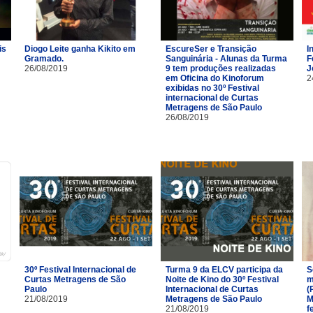
is
Diogo Leite ganha Kikito em
EscureSer e Transição
I
Gramado.
Sanguinária - Alunas da Turma
F
26/08/2019
9 tem produções realizadas
J
em Oficina do Kinoforum
2
exibidas no 30º Festival
internacional de Curtas
Metragens de São Paulo
26/08/2019
30º Festival Internacional de
Turma 9 da ELCV participa da
S
Curtas Metragens de São
Noite de Kino do 30º Festival
m
Paulo
Internacional de Curtas
(
21/08/2019
Metragens de São Paulo
M
21/08/2019
f