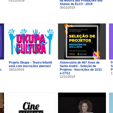
01/12/2019
da Mostra das Produções dos
Alunos da ELCV - 2019
30/11/2019
Projeto Okupa – Teatro Infantil
Aniversário de 467 Anos de
F
está com inscrições abertas!
Santo André - Seleção de
S
o
18/11/2019
Projetos - Inscrições de 11/11
P
a 27/12
1
11/11/2019