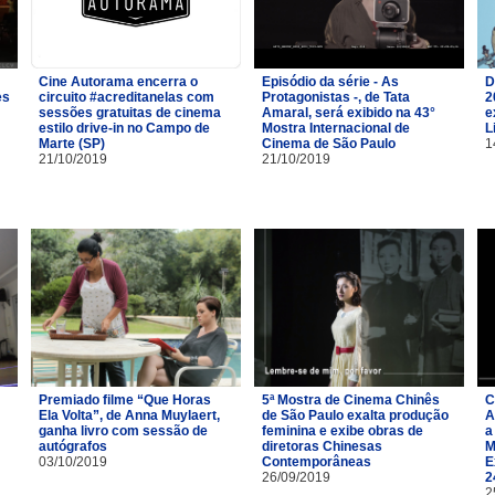
Cine Autorama encerra o
Episódio da série - As
D
es
circuito #acreditanelas com
Protagonistas -, de Tata
2
sessões gratuitas de cinema
Amaral, será exibido na 43°
e
estilo drive-in no Campo de
Mostra Internacional de
L
Marte (SP)
Cinema de São Paulo
1
21/10/2019
21/10/2019
Premiado filme “Que Horas
5ª Mostra de Cinema Chinês
C
Ela Volta”, de Anna Muylaert,
de São Paulo exalta produção
A
ganha livro com sessão de
feminina e exibe obras de
a
autógrafos
diretoras Chinesas
M
03/10/2019
Contemporâneas
E
26/09/2019
2
2