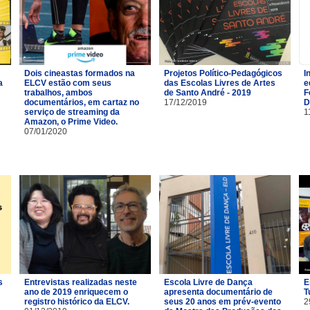
Dois cineastas formados na
Projetos Político-Pedagógicos
I
a
ELCV estão com seus
das Escolas Livres de Artes
e
trabalhos, ambos
de Santo André - 2019
F
documentários, em cartaz no
17/12/2019
D
serviço de streaming da
1
Amazon, o Prime Video.
07/01/2020
s
Entrevistas realizadas neste
Escola Livre de Dança
E
ano de 2019 enriquecem o
apresenta documentário de
T
registro histórico da ELCV.
seus 20 anos em prév-evento
2