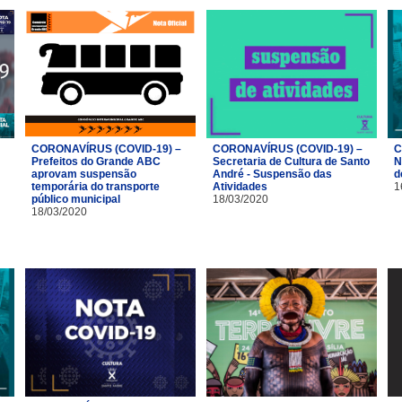
CORONAVÍRUS (COVID-19) –
CORONAVÍRUS (COVID-19) –
C
Prefeitos do Grande ABC
Secretaria de Cultura de Santo
N
aprovam suspensão
André - Suspensão das
d
temporária do transporte
Atividades
1
público municipal
18/03/2020
18/03/2020