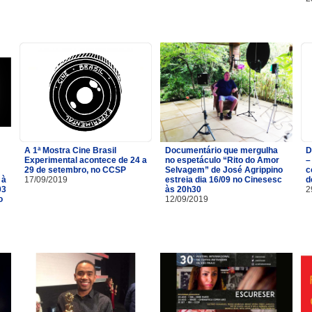
A 1ª Mostra Cine Brasil
Documentário que mergulha
D
Experimental acontece de 24 a
no espetáculo “Rito do Amor
–
29 de setembro, no CCSP
Selvagem” de José Agrippino
c
 à
17/09/2019
estreia dia 16/09 no Cinesesc
d
03
às 20h30
2
o
12/09/2019