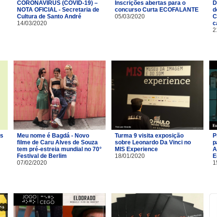
CORONAVÍRUS (COVID-19) –
Inscrições abertas para o
D
NOTA OFICIAL - Secretaria de
concurso Curta ECOFALANTE
d
Cultura de Santo André
05/03/2020
C
14/03/2020
c
2
os
Meu nome é Bagdá - Novo
Turma 9 visita exposição
P
filme de Caru Alves de Souza
sobre Leonardo Da Vinci no
p
tem pré-estreia mundial no 70°
MIS Experience
A
Festival de Berlim
18/01/2020
E
07/02/2020
1