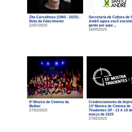
Zita Carvalhosa (1960 - 2025) -
Secretaria de Cultura de 
Nota de Falecimento
André agora você encont
22/07/2025
gente por aqui ...
16/05/2025
9ª Mostra de Cinema da
Credenciamento de Impre
Mulher
13ª Mostra de Cinema de
27/02/2025
Tiradentes SP - 13 A 19 d
março de 2025
27/02/2025