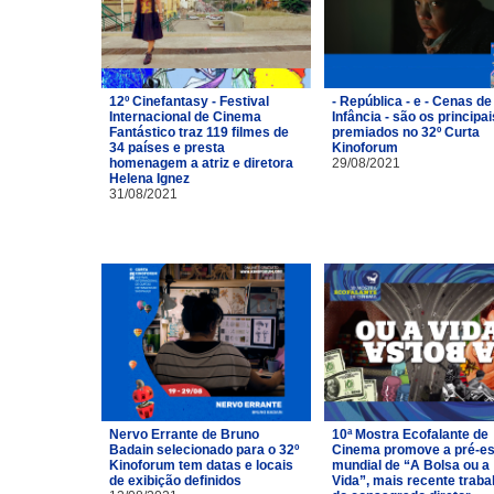
12º Cinefantasy - Festival
- República - e - Cenas de
Internacional de Cinema
Infância - são os principai
Fantástico traz 119 filmes de
premiados no 32º Curta
34 países e presta
Kinoforum
homenagem a atriz e diretora
29/08/2021
Helena Ignez
31/08/2021
Nervo Errante de Bruno
10ª Mostra Ecofalante de
Badain selecionado para o 32º
Cinema promove a pré-es
Kinoforum tem datas e locais
mundial de “A Bolsa ou a
de exibição definidos
Vida”, mais recente traba