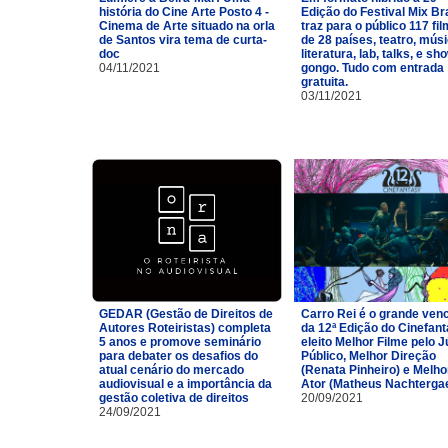
história do Cine Arte Posto 4 -
Edição do Festival Mix Br
Cinema de Arte situado na orla
traz para o público 117 fi
de Santos vira tema de curta-
de 28 países, teatro, músi
doc
literatura, lab, talks, e sh
04/11/2021
gongo. Tudo com entrada
gratuita.
03/11/2021
GEDAR (Gestão de Direitos de
Carro Rei é o grande ven
Autores Roteiristas) completa
da 12ª Edição do Cinefan
5 anos e promove seminário
eleito Melhor Filme pelo J
para debater os desafios do
Público, Melhor Direção
atual cenário do mercado
(Renata Pinheiro) e Melho
audiovisual e a importância da
Ator (Matheus Nachtergae
gestão coletiva de direitos
20/09/2021
24/09/2021