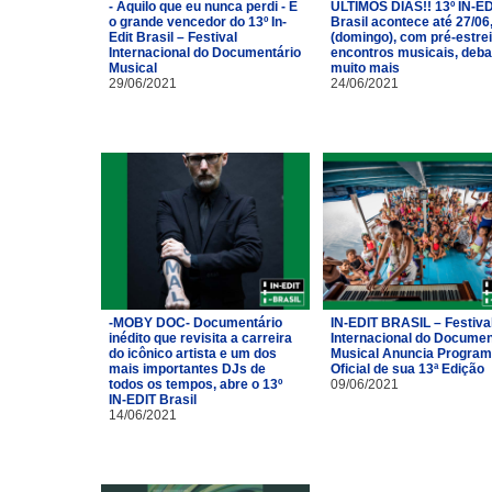
- Aquilo que eu nunca perdi - É
ÚLTIMOS DIAS!! 13º IN-ED
o grande vencedor do 13º In-
Brasil acontece até 27/06
Edit Brasil – Festival
(domingo), com pré-estrei
Internacional do Documentário
encontros musicais, deba
Musical
muito mais
29/06/2021
24/06/2021
-MOBY DOC- Documentário
IN-EDIT BRASIL – Festiva
inédito que revisita a carreira
Internacional do Documen
do icônico artista e um dos
Musical Anuncia Progra
mais importantes DJs de
Oficial de sua 13ª Edição
todos os tempos, abre o 13º
09/06/2021
IN-EDIT Brasil
14/06/2021