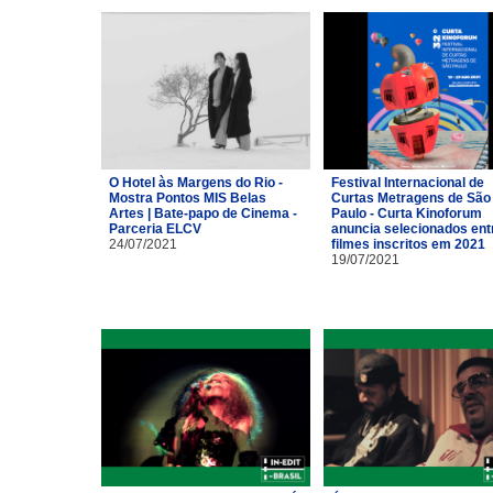
O Hotel às Margens do Rio -
Festival Internacional de
Mostra Pontos MIS Belas
Curtas Metragens de São
Artes | Bate-papo de Cinema -
Paulo - Curta Kinoforum
Parceria ELCV
anuncia selecionados ent
24/07/2021
filmes inscritos em 2021
19/07/2021