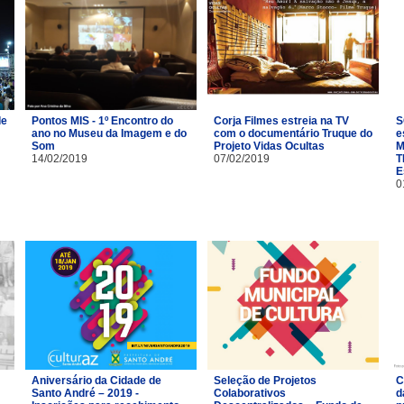
de
Pontos MIS - 1º Encontro do
Corja Filmes estreia na TV
S
ano no Museu da Imagem e do
com o documentário Truque do
e
Som
Projeto Vidas Ocultas
M
14/02/2019
07/02/2019
T
E
0
Aniversário da Cidade de
Seleção de Projetos
C
Santo André – 2019 -
Colaborativos
d