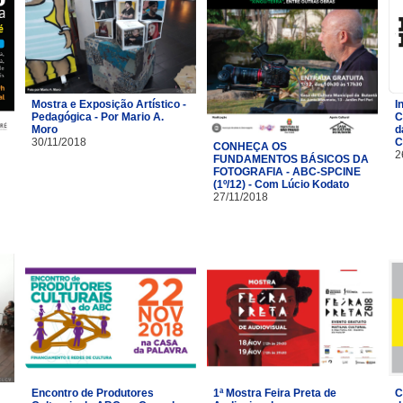
Mostra e Exposição Artístico -
I
Pedagógica - Por Mario A.
C
Moro
d
30/11/2018
C
CONHEÇA OS
2
FUNDAMENTOS BÁSICOS DA
FOTOGRAFIA - ABC-SPCINE
(1º/12) - Com Lúcio Kodato
27/11/2018
Encontro de Produtores
1ª Mostra Feira Preta de
C