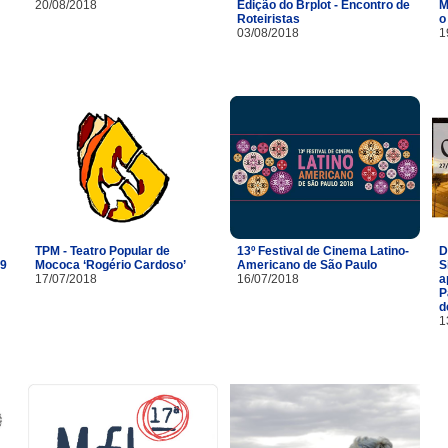
20/08/2018
Edição do Brplot - Encontro de
M
Roteiristas
o
03/08/2018
1
TPM - Teatro Popular de
13º Festival de Cinema Latino-
D
29
Mococa ‘Rogério Cardoso’
Americano de São Paulo
S
17/07/2018
16/07/2018
a
P
d
1