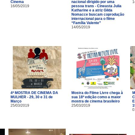
Cinema
nacional dirigido por uma
1
16/05/2019
pessoa trans - Cineasta Julia
Katharine e a atriz Gilda
Nomacce buscam coprodução
internacional para o filme
“Família Valente”
14/05/2019
4ª MOSTRA DE CINEMA DA
Mostra do Filme Livre chega à
M
MULHER - 29, 30 e 31 de
sua 18ª edição como a maior
C
Março
mostra de cinema brasileiro
E
25/03/2019
25/03/2019
1
0