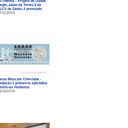
o cinema – Projeto de Danila
egio, aluna da Turma 8 da
LCV de Santo, é premiado.
7/11/2018
arau Mascate Cineclube -
xibição 2 primeiros episódios
ivências Haitianos
1/10/2018