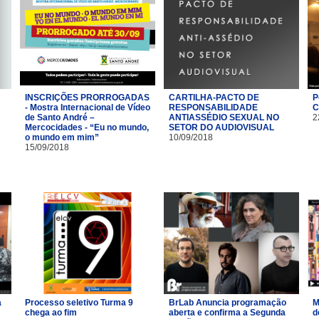
INSCRIÇÕES PRORROGADAS
CARTILHA-PACTO DE
P
- Mostra Internacional de Vídeo
RESPONSABILIDADE
C
de Santo André –
ANTIASSÉDIO SEXUAL NO
2
Mercocidades - “Eu no mundo,
SETOR DO AUDIOVISUAL
o mundo em mim”
10/09/2018
15/09/2018
a
Processo seletivo Turma 9
BrLab Anuncia programação
M
chega ao fim
aberta e confirma a Segunda
d