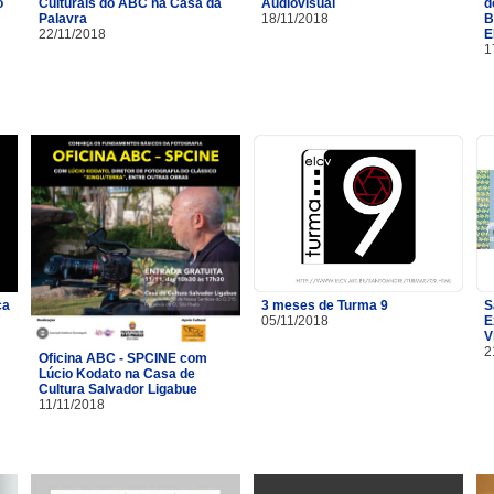
o
Culturais do ABC na Casa da
Audiovisual
d
Palavra
18/11/2018
B
22/11/2018
E
1
ça
3 meses de Turma 9
S
05/11/2018
E
V
2
Oficina ABC - SPCINE com
Lúcio Kodato na Casa de
Cultura Salvador Ligabue
11/11/2018