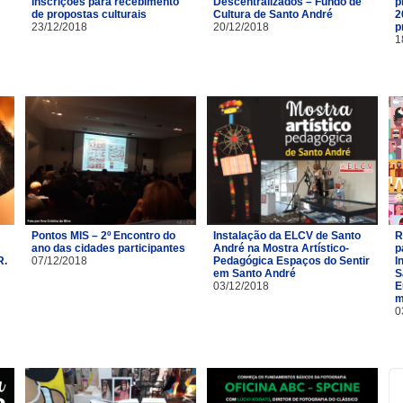
Inscrições para recebimento
Descentralizados – Fundo de
p
de propostas culturais
Cultura de Santo André
2
23/12/2018
20/12/2018
p
1
Pontos MIS – 2º Encontro do
Instalação da ELCV de Santo
R
ano das cidades participantes
André na Mostra Artístico-
p
R.
07/12/2018
Pedagógica Espaços do Sentir
I
em Santo André
S
03/12/2018
E
m
0