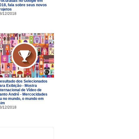
rocuradas no Google em
018, fala sobre seus novos
rojetos
8/12/2018
esultado dos Selecionados
ara Exibição - Mostra
nternacional de Vídeo de
anto André - Mercocidades
u no mundo, o mundo em
im
3/12/2018