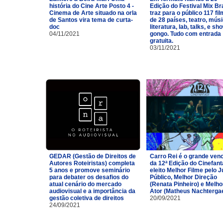
história do Cine Arte Posto 4 -
Edição do Festival Mix Br
Cinema de Arte situado na orla
traz para o público 117 fi
de Santos vira tema de curta-
de 28 países, teatro, músi
doc
literatura, lab, talks, e sh
04/11/2021
gongo. Tudo com entrada
gratuita.
03/11/2021
GEDAR (Gestão de Direitos de
Carro Rei é o grande ven
Autores Roteiristas) completa
da 12ª Edição do Cinefan
5 anos e promove seminário
eleito Melhor Filme pelo J
para debater os desafios do
Público, Melhor Direção
atual cenário do mercado
(Renata Pinheiro) e Melho
audiovisual e a importância da
Ator (Matheus Nachtergae
gestão coletiva de direitos
20/09/2021
24/09/2021