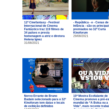
12º Cinefantasy - Festival
- República - e - Cenas de
Internacional de Cinema
Infância - são os principai
Fantástico traz 119 filmes de
premiados no 32º Curta
34 países e presta
Kinoforum
homenagem a atriz e diretora
29/08/2021
Helena Ignez
31/08/2021
Nervo Errante de Bruno
10ª Mostra Ecofalante de
Badain selecionado para o 32º
Cinema promove a pré-es
Kinoforum tem datas e locais
mundial de “A Bolsa ou a
de exibição definidos
Vida”, mais recente traba