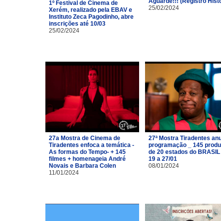
Aguarde!!! (Registro Hist
1º Festival de Cinema de
25/02/2024
Xerém, realizado pela EBAV e
Instituto Zeca Pagodinho, abre
inscrições até 10/03
25/02/2024
27a Mostra de Cinema de
27ª Mostra Tiradentes an
Tiradentes enfoca a temática -
programação _ 145 prod
As formas do Tempo- + 145
de 20 estados do BRASIL
filmes + homenageia André
19 a 27/01
Novais e Barbara Colen
08/01/2024
11/01/2024