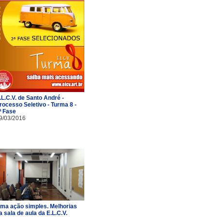
.L.C.V. de Santo André -
rocesso Seletivo - Turma 8 -
ª Fase
9/03/2016
ma ação simples. Melhorias
a sala de aula da E.L.C.V.