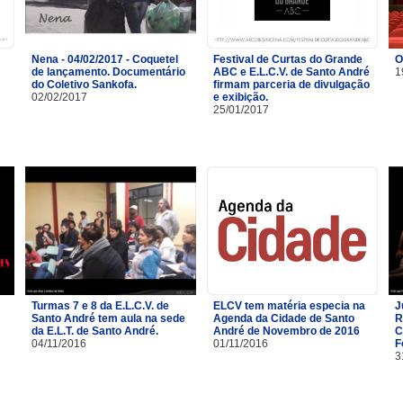
Nena - 04/02/2017 - Coquetel
Festival de Curtas do Grande
O
de lançamento. Documentário
ABC e E.L.C.V. de Santo André
1
do Coletivo Sankofa.
firmam parceria de divulgação
02/02/2017
e exibição.
25/01/2017
Turmas 7 e 8 da E.L.C.V. de
ELCV tem matéria especia na
J
Santo André tem aula na sede
Agenda da Cidade de Santo
R
da E.L.T. de Santo André.
André de Novembro de 2016
C
04/11/2016
01/11/2016
F
3