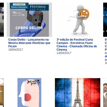
Corpo Delito - Lançamento na
3ª edição do Festival Curta
8
Mostra Itinerante Histórias que
Campos - Encontros Fazer
C
Ficam
Cinema - Chamada Oficina de
C
18/04/2017
Cinema
P
13/04/2017
c
d
s
3