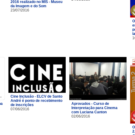
2016 realizado no MIS - Museu
da Imagem e do Som
23/07/2016
O
e
p
l
1
Cine Inclusão - ELCV de Santo
André é ponto de recebimento
pa
Aprovados - Curso de
de inscrições
Interpretação para Cinema
07/06/2016
com Luciana Canton
02/06/2016
O
2