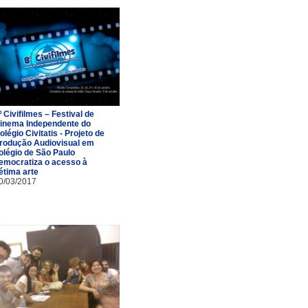
º Civifilmes – Festival de
inema Independente do
olégio Civitatis - Projeto de
rodução Audiovisual em
olégio de São Paulo
emocratiza o acesso à
étima arte
0/03/2017