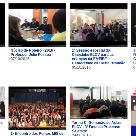
Núcleo de Roteiro - 2016 -
1ª Sessão especial do
J
-
Professor Júlio Pessoa
Cineclube ELCV para as
R
07/10/2016
crianças da EMEIEF
C
Demercindo da Costa Brandão
F
05/10/2016
0
as
Turma 8 - Semanão de Aulas
ELCV - 3ª Fase do Processo
Seletivo!
1º Encontro dos Pontos MIS de
24/06/2016