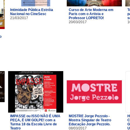
Intimidade Pública Estréia
Curso de Arte Moderna em
T
Nacional no CineSesc
Paris com o Artista e
p
21/03/2017
Professor LOPRETO!
s
20/03/2017
1
o
IMPASSE ou ISSO NÃO É UMA
MOSTRE Jorge Pezzolo -
H
PEÇA, É UM GOLPE! com a
Mostra Singular de Teatro
C
Turma 18 da Escola Livre de
Educação Jorge Pezzolo.
G
Teatro​
08/03/2017
U