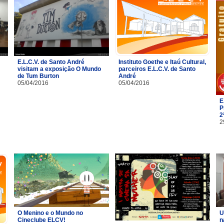
E.L.C.V. de Santo André
Instituto Goethe e Itaú Cultural,
visitam a exposição O Mundo
parceiros E.L.C.V. de Santo
de Tum Burton
André
05/04/2016
05/04/2016
E
P
2
2
O Menino e o Mundo no
U
Cineclube ELCV!
n