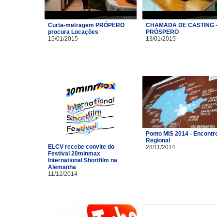
Curta-metragem PRÓPERO
CHAMADA DE CASTING 
procura Locações
PRÓSPERO
15/01/2015
13/01/2015
Ponto MIS 2014 - Encontr
Regional
ELCV recebe convite do
28/11/2014
Festival 20minmax
International Shortfilm na
Alemanha
11/12/2014