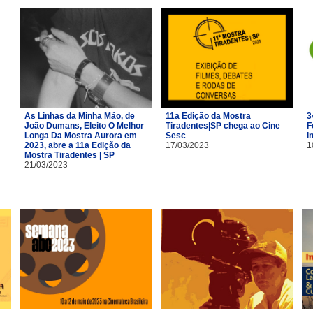
As Linhas da Minha Mão, de
11a Edição da Mostra
3
João Dumans, Eleito O Melhor
Tiradentes|SP chega ao Cine
F
Longa Da Mostra Aurora em
Sesc
i
2023, abre a 11a Edição da
17/03/2023
1
Mostra Tiradentes | SP
21/03/2023