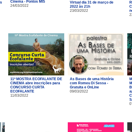
Cinema - Pontos MIS
as
Virtual dia 31 de março de
R
24/03/2022
2022 às 21h
C
23/03/2022
n
2
11ª MOSTRA ECOFALANTE DE
As Bases de uma História
M
CINEMA abre inscrições para
com Romeu Di Sessa -
M
CONCURSO CURTA
Gratuita e OnLine
B
ECOFALANTE
09/03/2022
a
11/03/2022
C
S
0