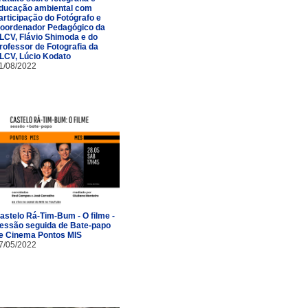
ducação ambiental com
articipação do Fotógrafo e
oordenador Pedagógico da
LCV, Flávio Shimoda e do
rofessor de Fotografia da
LCV, Lúcio Kodato
1/08/2022
astelo Rá-Tim-Bum - O filme -
essão seguida de Bate-papo
e Cinema Pontos MIS
7/05/2022