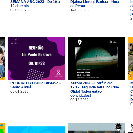
SEMANA ABC 2023 - De 10 a
Djalma Limonji Batista - Nota
I
12 de maio
de Pesar
d
02/03/2023
14/02/2023
C
j
2
REUNIÃO Lei Paulo Gustavo -
Aurora 2068 - Estréia dia
M
Santo André
12/12, segunda feira, no Cine
H
05/01/2023
Olido! Todos estão
C
convidados!
F
09/12/2022
D
0