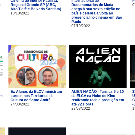
Cinema do Interior Paulista,
Internacional de
P
s
Regional Grande SP (ABC,
Documentários de Moda
0
Alto Tietê e Baixada Santista)
chega à sua sexta edição no
13/10/2022
país e celebra a volta ao
presencial no cinema em São
Paulo
07/10/2022
Ex Alunos da ELCV ministram
ALIEN NAÇÃO - Turmas 9 e 10
3
om
cursos nos Territórios de
da ELCV na Noite de Kino
U
Cultura de Santo André
realizando toda a produção em
C
24/08/2022
até 72 Horas
-
22/08/2022
1