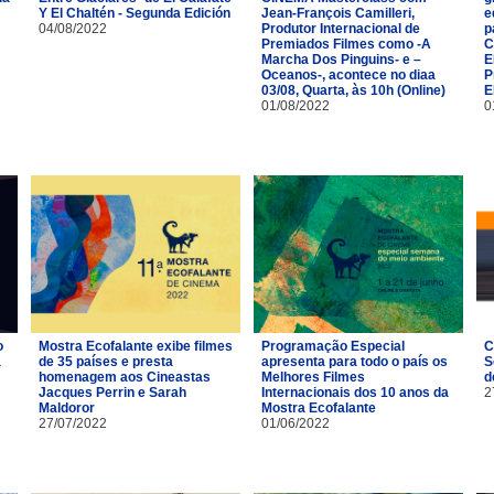
Y El Chaltén - Segunda Edición
Jean-François Camilleri,
e
04/08/2022
Produtor Internacional de
p
Premiados Filmes como -A
C
Marcha Dos Pinguins- e –
E
Oceanos-, acontece no diaa
P
03/08, Quarta, às 10h (Online)
E
01/08/2022
0
o
Mostra Ecofalante exibe filmes
Programação Especial
C
a
de 35 países e presta
apresenta para todo o país os
S
homenagem aos Cineastas
Melhores Filmes
d
Jacques Perrin e Sarah
Internacionais dos 10 anos da
2
Maldoror
Mostra Ecofalante
27/07/2022
01/06/2022