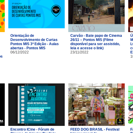
Orientação de
Carvão - Bate papo de Cinema
Ú
Desenvolvimento de Curtas
26/11 – Pontos MIS (Filme
M
Pontos MIS 3ª Edição - Aulas
disponível para ser assistido,
L
abertas - Pontos MIS
leia e acesse o link)
c
06/12/2022
23/11/2022
E
os
1
Encontro ICine - Fórum de
FEED DOG BRASIL - Festival
F