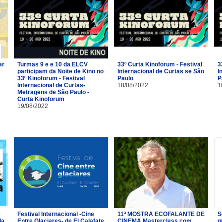
ar
Turmas 9 e e 10 da ELCV
33º Curta Kinoforum - Festival
3
participam da Noite de Kino no
Internacional de Curtas se São
I
33º Kinoforum - Festival
Paulo
P
Internacional de Curtas-
18/08/2022
1
Metragens de São Paulo -
Curta Kinoforum
19/08/2022
e
Festival Internacional -Cine
11ª MOSTRA ECOFALANTE DE
S
da
Entre Glaciares- de El Calafate
CINEMA Masterclass com
g