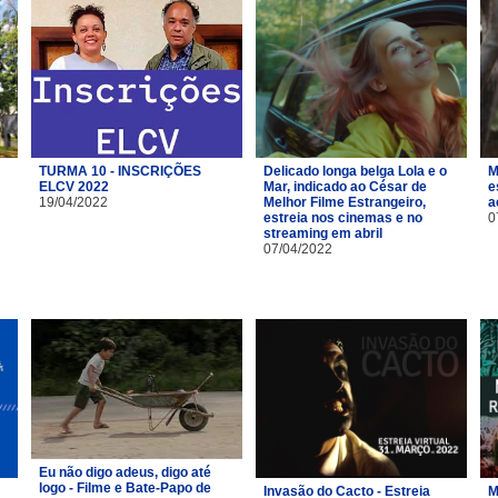
TURMA 10 - INSCRIÇÕES
Delicado longa belga Lola e o
M
ELCV 2022
Mar, indicado ao César de
e
19/04/2022
Melhor Filme Estrangeiro,
a
estreia nos cinemas e no
0
streaming em abril
07/04/2022
Eu não digo adeus, digo até
logo - Filme e Bate-Papo de
Invasão do Cacto - Estreia
M