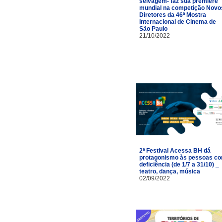
selvagem- faz sua première
mundial na competição Novo
Diretores da 46ª Mostra
Internacional de Cinema de
São Paulo
21/10/2022
2ª Festival Acessa BH dá
protagonismo às pessoas c
deficiência (de 1/7 a 31/10) _
teatro, dança, música
02/09/2022