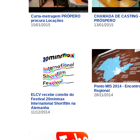
Curta-metragem PRÓPERO
CHAMADA DE CASTING 
procura Locações
PRÓSPERO
15/01/2015
13/01/2015
Ponto MIS 2014 - Encontr
Regional
ELCV recebe convite do
28/11/2014
Festival 20minmax
International Shortfilm na
Alemanha
11/12/2014