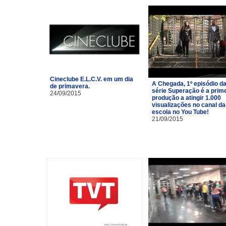
Cineclube E.L.C.V. em um dia
A Chegada, 1º episódio d
de primavera.
série Superação é a prim
24/09/2015
produção a atingir 1.000
visualizações no canal da
escola no You Tube!
21/09/2015