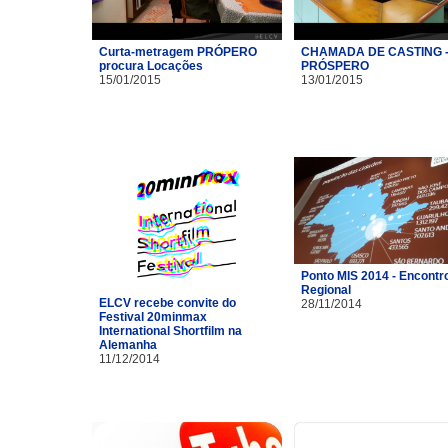
Curta-metragem PRÓPERO
CHAMADA DE CASTING 
procura Locações
PRÓSPERO
15/01/2015
13/01/2015
Ponto MIS 2014 - Encontr
Regional
ELCV recebe convite do
28/11/2014
Festival 20minmax
International Shortfilm na
Alemanha
11/12/2014