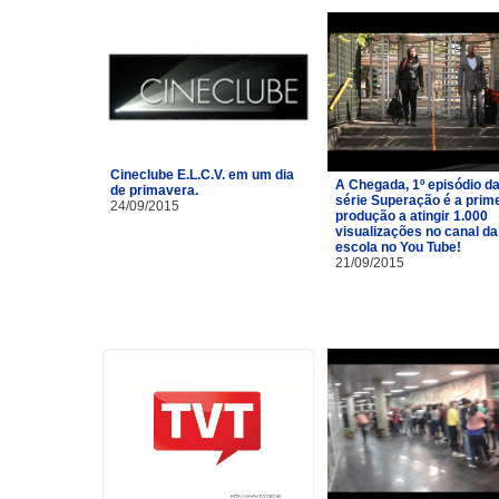
Cineclube E.L.C.V. em um dia
A Chegada, 1º episódio d
de primavera.
série Superação é a prim
24/09/2015
produção a atingir 1.000
visualizações no canal da
escola no You Tube!
21/09/2015