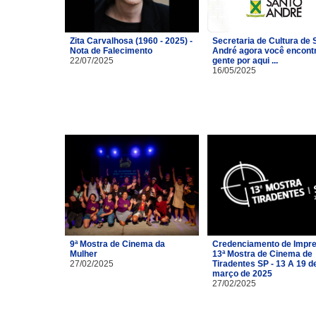
Zita Carvalhosa (1960 - 2025) -
Secretaria de Cultura de 
Nota de Falecimento
André agora você encont
22/07/2025
gente por aqui ...
16/05/2025
9ª Mostra de Cinema da
Credenciamento de Impre
Mulher
13ª Mostra de Cinema de
27/02/2025
Tiradentes SP - 13 A 19 d
março de 2025
27/02/2025