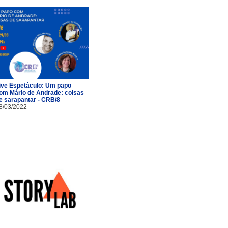
ive Espetáculo: Um papo
om Mário de Andrade: coisas
e sarapantar - CRB/8
8/03/2022