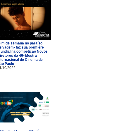
Fim de semana no paraíso
elvagem- faz sua première
undial na competição Novos
iretores da 46ª Mostra
nternacional de Cinema de
ão Paulo
1/10/2022