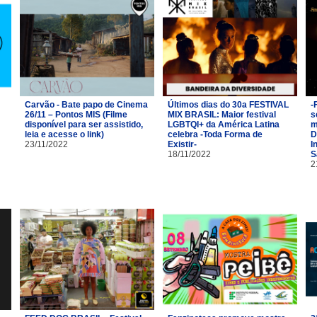
Carvão - Bate papo de Cinema
Últimos dias do 30a FESTIVAL
-
26/11 – Pontos MIS (Filme
MIX BRASIL: Maior festival
s
disponível para ser assistido,
LGBTQI+ da América Latina
m
leia e acesse o link)
celebra -Toda Forma de
D
23/11/2022
Existir-
I
18/11/2022
S
2