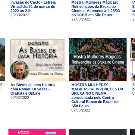
Invasão do Cacto - Estreia
Mostra -Mulheres Mágicas:
C
Virtual dia 31 de março de
Reinvenções da Bruxa do
E
2022 às 21h
Cinema- Acontece até 28/03
l
23/03/2022
no CCBB em São Paulo
S
22/03/2022
2
DE
As Bases de uma História
MOSTRA MULHERES
S
a
com Romeu Di Sessa -
MÁGICAS: REINVENÇÕES DA
p
Gratuita e OnLine
BRUXA NO CINEMA
0
09/03/2022
apresentada pelo Centro
Cultural Banco do Brasil em
São Paulo
07/03/2022