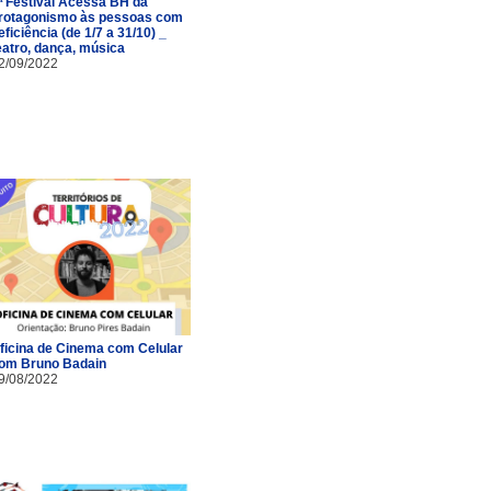
ª Festival Acessa BH dá
rotagonismo às pessoas com
eficiência (de 1/7 a 31/10) _
eatro, dança, música
2/09/2022
ficina de Cinema com Celular
om Bruno Badain
9/08/2022