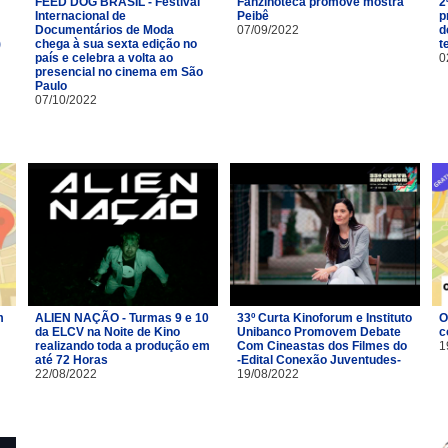
FEED DOG BRASIL - Festival
Fanzinoteca promove mostra
2
Internacional de
Peibê
p
Documentários de Moda
07/09/2022
d
)
chega à sua sexta edição no
t
país e celebra a volta ao
0
presencial no cinema em São
Paulo
07/10/2022
m
ALIEN NAÇÃO - Turmas 9 e 10
33º Curta Kinoforum e Instituto
O
da ELCV na Noite de Kino
Unibanco Promovem Debate
c
realizando toda a produção em
Com Cineastas dos Filmes do
1
até 72 Horas
-Edital Conexão Juventudes-
22/08/2022
19/08/2022