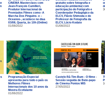
te
CINEMA Masterclass com
gratuito sobre fotografia e
o
ón
Jean-François Camilleri,
educação ambiental com
d
Produtor Internacional de
participação do Fotógrafo e
3
Premiados Filmes como -A
Coordenador Pedagógico da
Marcha Dos Pinguins- e –
ELCV, Flávio Shimoda e do
Oceanos-, acontece no diaa
Professor de Fotografia da
03/08, Quarta, às 10h (Online)
ELCV, Lúcio Kodato
01/08/2022
01/08/2022
es
Programação Especial
Castelo Rá-Tim-Bum - O filme -
T
apresenta para todo o país os
Sessão seguida de Bate-papo
P
Melhores Filmes
de Cinema Pontos MIS
1
Internacionais dos 10 anos da
27/05/2022
Mostra Ecofalante
01/06/2022