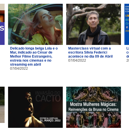
Delicado longa belga Lola e o
Masterclass virtual com a
L
Mar, indicado ao César de
escritora Silvia Federici
c
Melhor Filme Estrangeiro,
acontece no dia 09 de Abril
d
estreia nos cinemas e no
07/04/2022
2
streaming em abril
07/04/2022