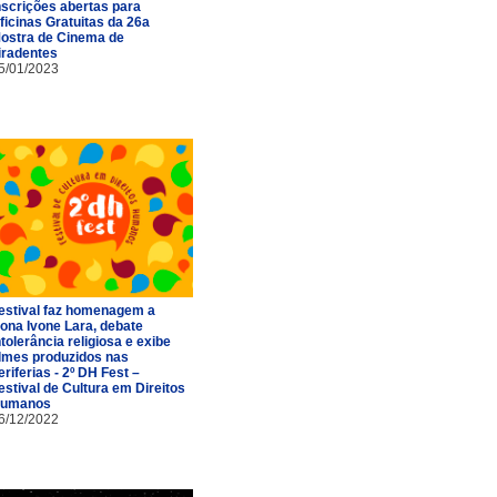
nscrições abertas para
ficinas Gratuitas da 26a
ostra de Cinema de
iradentes
5/01/2023
estival faz homenagem a
ona Ivone Lara, debate
ntolerância religiosa e exibe
ilmes produzidos nas
eriferias - 2º DH Fest –
estival de Cultura em Direitos
umanos
6/12/2022