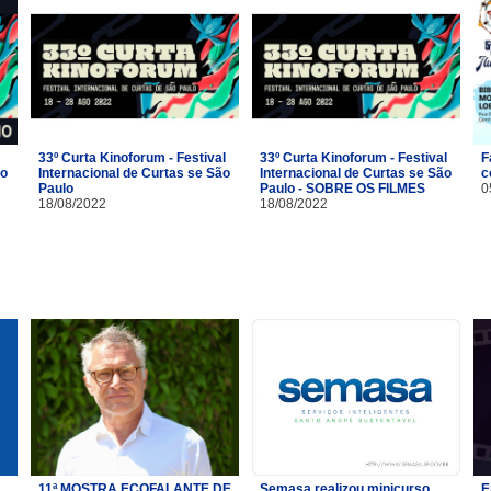
33º Curta Kinoforum - Festival
33º Curta Kinoforum - Festival
F
no
Internacional de Curtas se São
Internacional de Curtas se São
c
Paulo
Paulo - SOBRE OS FILMES
0
18/08/2022
18/08/2022
11ª MOSTRA ECOFALANTE DE
Semasa realizou minicurso
E