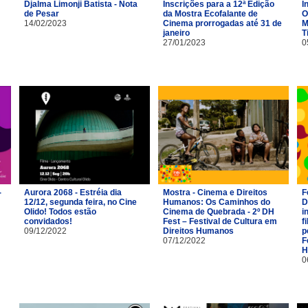
Djalma Limonji Batista - Nota
Inscrições para a 12ª Edição
I
de Pesar
da Mostra Ecofalante de
O
14/02/2023
Cinema prorrogadas até 31 de
M
janeiro
T
27/01/2023
0
-
Aurora 2068 - Estréia dia
Mostra - Cinema e Direitos
F
12/12, segunda feira, no Cine
Humanos: Os Caminhos do
D
Olido! Todos estão
Cinema de Quebrada - 2º DH
i
convidados!
Fest – Festival de Cultura em
f
09/12/2022
Direitos Humanos
p
07/12/2022
F
H
0