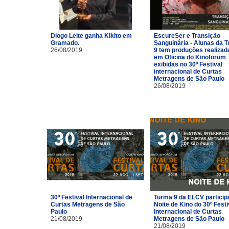
Diogo Leite ganha Kikito em
EscureSer e Transição
Gramado.
Sanguinária - Alunas da 
26/08/2019
9 tem produções realizad
em Oficina do Kinoforum
exibidas no 30º Festival
internacional de Curtas
Metragens de São Paulo
26/08/2019
30º Festival Internacional de
Turma 9 da ELCV particip
Curtas Metragens de São
Noite de Kino do 30º Festi
Paulo
Internacional de Curtas
21/08/2019
Metragens de São Paulo
21/08/2019