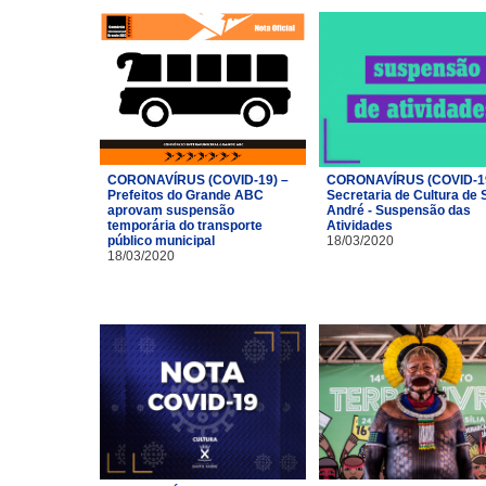
CORONAVÍRUS (COVID-19) –
CORONAVÍRUS (COVID-19
Prefeitos do Grande ABC
Secretaria de Cultura de 
aprovam suspensão
André - Suspensão das
temporária do transporte
Atividades
público municipal
18/03/2020
18/03/2020