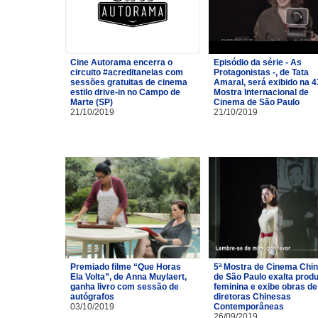
Cine Autorama encerra o
Episódio da série - As
circuito #acreditanelas com
Protagonistas -, de Tata
sessões gratuitas de cinema
Amaral, será exibido na 4
estilo drive-in no Campo de
Mostra Internacional de
Marte (SP)
Cinema de São Paulo
21/10/2019
21/10/2019
Premiado filme “Que Horas
5ª Mostra de Cinema Chi
Ela Volta”, de Anna Muylaert,
de São Paulo exalta prod
ganha livro com sessão de
feminina e exibe obras de
autógrafos
diretoras Chinesas
03/10/2019
Contemporâneas
26/09/2019