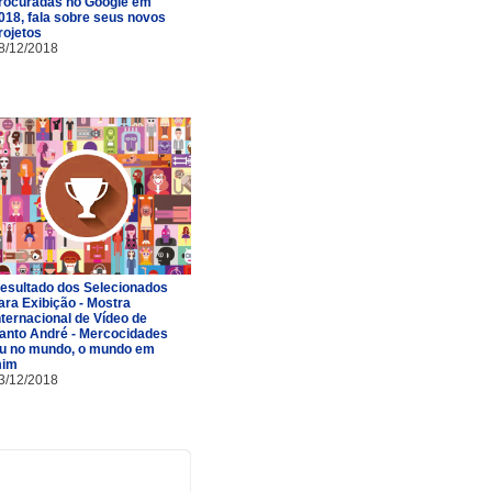
rocuradas no Google em
018, fala sobre seus novos
rojetos
8/12/2018
esultado dos Selecionados
ara Exibição - Mostra
nternacional de Vídeo de
anto André - Mercocidades
u no mundo, o mundo em
im
3/12/2018