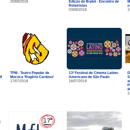
20/08/2018
Edição do Brplot - Encontro de
M
Roteiristas
o
03/08/2018
1
TPM - Teatro Popular de
13º Festival de Cinema Latino-
D
29
Mococa ‘Rogério Cardoso’
Americano de São Paulo
S
17/07/2018
16/07/2018
a
P
d
1