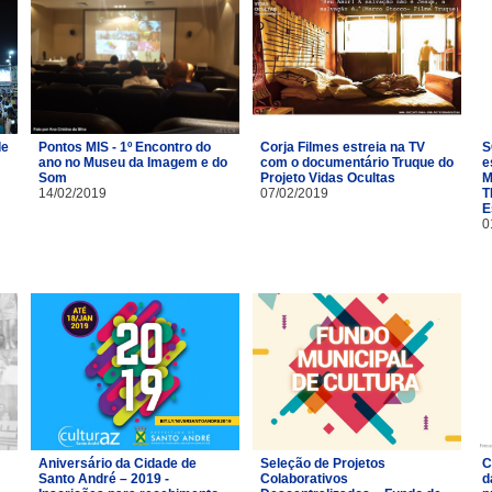
de
Pontos MIS - 1º Encontro do
Corja Filmes estreia na TV
S
ano no Museu da Imagem e do
com o documentário Truque do
e
Som
Projeto Vidas Ocultas
M
14/02/2019
07/02/2019
T
E
0
Aniversário da Cidade de
Seleção de Projetos
C
Santo André – 2019 -
Colaborativos
d