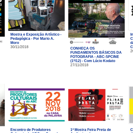
Mostra e Exposição Artístico -
I
Pedagógica - Por Mario A.
C
Moro
d
30/11/2018
C
CONHEÇA OS
2
FUNDAMENTOS BÁSICOS DA
FOTOGRAFIA - ABC-SPCINE
(1º/12) - Com Lúcio Kodato
27/11/2018
Encontro de Produtores
1ª Mostra Feira Preta de
C