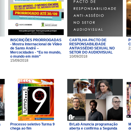
INSCRIÇÕES PRORROGADAS
CARTILHA-PACTO DE
P
- Mostra Internacional de Vídeo
RESPONSABILIDADE
C
de Santo André –
ANTIASSÉDIO SEXUAL NO
2
Mercocidades - “Eu no mundo,
SETOR DO AUDIOVISUAL
o mundo em mim”
10/09/2018
15/09/2018
a
Processo seletivo Turma 9
BrLab Anuncia programação
M
chega ao fim
aberta e confirma a Segunda
d