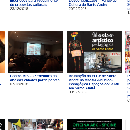
Inscrições para recebimento
Descentralizados – Fundo de
p
de propostas culturais
Cultura de Santo André
2
23/12/2018
20/12/2018
p
1
Pontos MIS – 2º Encontro do
Instalação da ELCV de Santo
R
ano das cidades participantes
André na Mostra Artístico-
p
R.
07/12/2018
Pedagógica Espaços do Sentir
I
em Santo André
S
03/12/2018
E
m
0