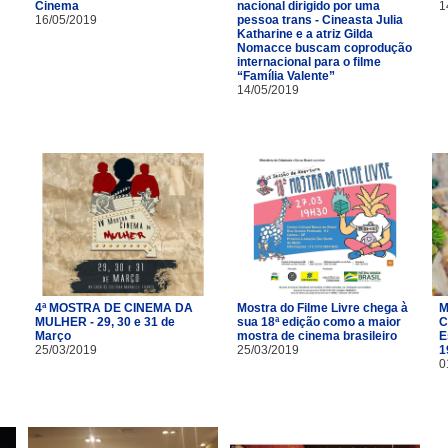
Cinema
nacional dirigido por uma
1
16/05/2019
pessoa trans - Cineasta Julia
Katharine e a atriz Gilda
Nomacce buscam coprodução
internacional para o filme
“Família Valente”
14/05/2019
4ª MOSTRA DE CINEMA DA
Mostra do Filme Livre chega à
M
MULHER - 29, 30 e 31 de
sua 18ª edição como a maior
C
Março
mostra de cinema brasileiro
E
25/03/2019
25/03/2019
1
0