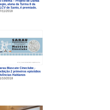
o cinema – Projeto de Danila
egio, aluna da Turma 8 da
LCV de Santo, é premiado.
7/11/2018
arau Mascate Cineclube -
xibição 2 primeiros episódios
ivências Haitianos
1/10/2018