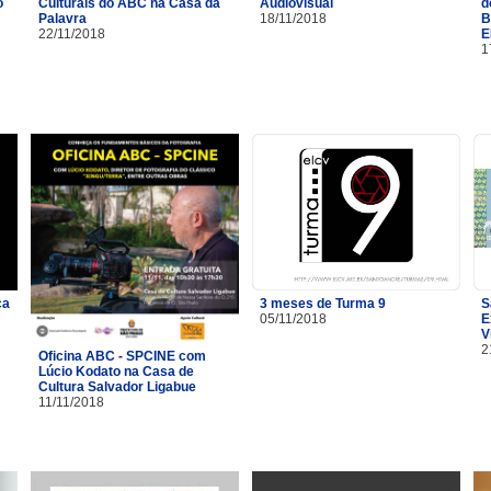
o
Culturais do ABC na Casa da
Audiovisual
d
Palavra
18/11/2018
B
22/11/2018
E
1
ça
3 meses de Turma 9
S
05/11/2018
E
V
2
Oficina ABC - SPCINE com
Lúcio Kodato na Casa de
Cultura Salvador Ligabue
11/11/2018