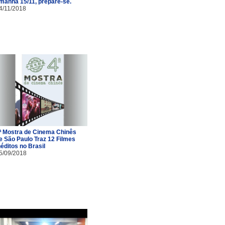
manhã 15/11, prepare-se.
4/11/2018
ª Mostra de Cinema Chinês
e São Paulo Traz 12 Filmes
néditos no Brasil
5/09/2018