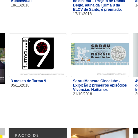
Audiovisual
do cinema – Projeto de Danila
a
18/11/2018
Begio, aluna da Turma 8 da
1
ELCV de Santo, é premiado.
17/11/2018
3 meses de Turma 9
Sarau Mascate Cineclube -
4
05/11/2018
Exibição 2 primeiros episódios
d
Vivências Haitianos
I
21/10/2018
2