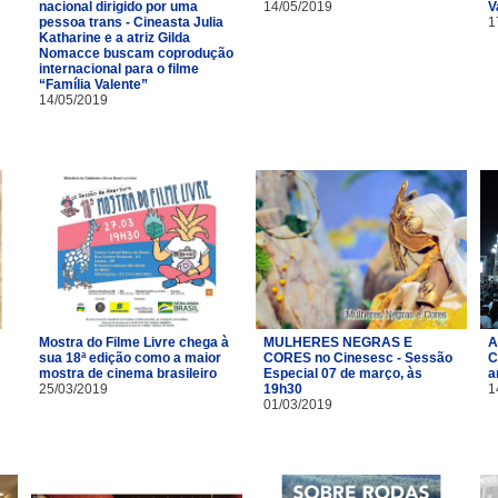
nacional dirigido por uma
14/05/2019
V
pessoa trans - Cineasta Julia
1
Katharine e a atriz Gilda
Nomacce buscam coprodução
internacional para o filme
“Família Valente”
14/05/2019
Mostra do Filme Livre chega à
MULHERES NEGRAS E
A
sua 18ª edição como a maior
CORES no Cinesesc - Sessão
C
mostra de cinema brasileiro
Especial 07 de março, às
a
25/03/2019
19h30
1
01/03/2019