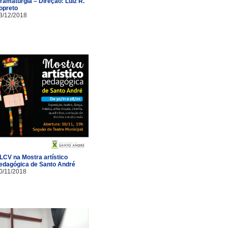
ramaturgia – Direção: Luiz R.
opreto
3/12/2018
LCV na Mostra artístico
edagógica de Santo André
0/11/2018