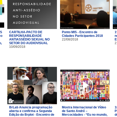
AS
CARTILHA-PACTO DE
Ponto MIS - Encontro de
1
eo
RESPONSABILIDADE
Cidades Participantes 2018
n
ANTIASSÉDIO SEXUAL NO
22/08/2018
E
o,
SETOR DO AUDIOVISUAL
2
10/09/2018
BrLab Anuncia programação
Mostra Internacional de Vídeo
1
aberta e confirma a Segunda
de Santo André –
P
Edição do Brplot - Encontro de
Mercocidades - “Eu no mundo,
d