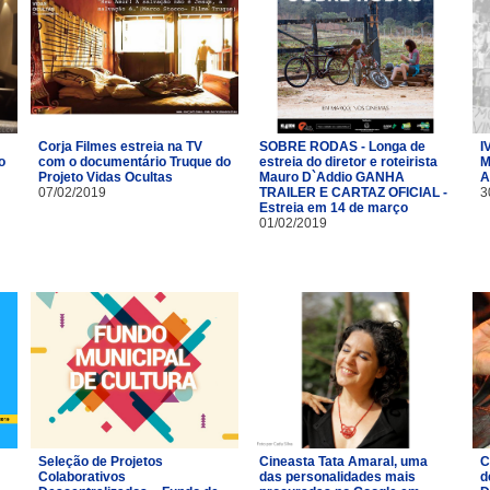
I
Corja Filmes estreia na TV
SOBRE RODAS - Longa de
o
M
com o documentário Truque do
estreia do diretor e roteirista
A
Projeto Vidas Ocultas
Mauro D`Addio GANHA
3
07/02/2019
TRAILER E CARTAZ OFICIAL -
Estreia em 14 de março
01/02/2019
Seleção de Projetos
Cineasta Tata Amaral, uma
C
Colaborativos
das personalidades mais
d