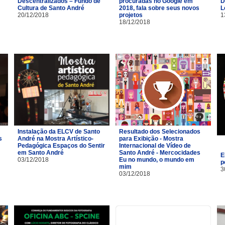
Descentralizados – Fundo de
procuradas no Google em
D
Cultura de Santo André
2018, fala sobre seus novos
L
20/12/2018
projetos
1
18/12/2018
Instalação da ELCV de Santo
Resultado dos Selecionados
s
André na Mostra Artístico-
para Exibição - Mostra
Pedagógica Espaços do Sentir
Internacional de Vídeo de
em Santo André
Santo André - Mercocidades
E
03/12/2018
Eu no mundo, o mundo em
p
mim
3
03/12/2018