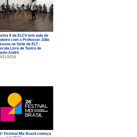
urma 9 da ELCV tem aula de
oteiro com o Professor Júlio
essoa na Sede da ELT -
scola Livre de Teatro de
anto André
6/11/2018
6° Festival Mix Brasil começa