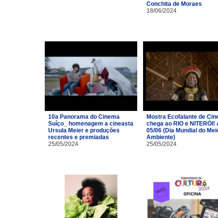
Conchita de Moraes
18/06/2024
10a Panorama do Cinema
Mostra Ecofalante de Ci
Suíço_ homenagem a cineasta
chega ao RIO e NITERÓI!
Ursula Meier e produções
05/06 (Dia Mundial do Mei
recentes e premiadas
Ambiente)
25/05/2024
25/05/2024