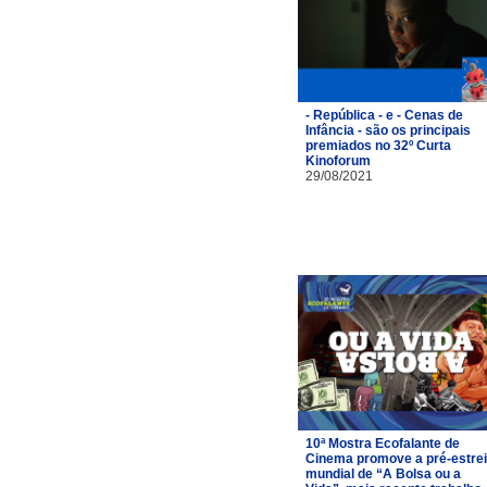
- República - e - Cenas de
Infância - são os principais
premiados no 32º Curta
Kinoforum
29/08/2021
10ª Mostra Ecofalante de
Cinema promove a pré-estre
mundial de “A Bolsa ou a