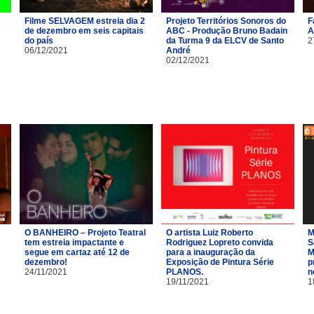
Filme SELVAGEM estreia dia 2
Projeto Territórios Sonoros do
F
de dezembro em seis capitais
ABC - Produção Bruno Badain
A
do país
da Turma 9 da ELCV de Santo
2
06/12/2021
André
02/12/2021
O BANHEIRO – Projeto Teatral
O artista Luiz Roberto
M
tem estreia impactante e
Rodriguez Lopreto convida
S
segue em cartaz até 12 de
para a inauguração da
M
dezembro!
Exposição de Pintura Série
p
24/11/2021
PLANOS.
n
19/11/2021
1