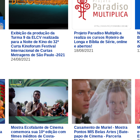
Exibição da produção da
Projeto Paradiso Multiplica
N
Turma 9 da ELCV realizada
realiza os cursos Roteiro de
B
para a Noite de Kino do 32º
Longa e Bíblia de Série, online
K
Curta Kinoforum Festival
e abertos!
d
Internacional de Curtas
18/08/2021
1
Metragens de São Paulo -2021
24/08/2021
Mostra Ecofalante de Cinema
Casamento de Muriel - Mostra
M
ia
comemora sua 10ª edição com
Pontos MIS Belas Artes | Bate-
e
filmes inéditos de Costa-
papo de Cinema - Parceria
E