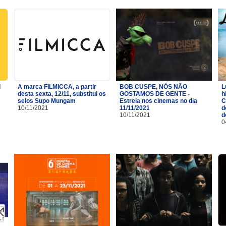
l
A marca FILMICCA, a partir
BOB CUSPE, NÓS NÃO
L
desta sexta, 12/11, substitui os
GOSTAMOS DE GENTE -
h
selos Supo Mungam
Estreia nos cinemas no dia
C
10/11/2021
11/11/2021
d
10/11/2021
d
0