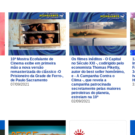
10ª Mostra Ecofalante de
Os filmes inéditos - O Capital
1
Cinema exibe em primeira
no Século XXI -, codirigido pelo
I
mão a nova versão
economista Thomas Piketty,
F
m
remasterizada do clássico -O
autor do best seller homônimo,
3
Prisioneiro da Grade de Ferro-,
e - A Campanha Contra o
h
de Paulo Sacramento
Clima -, que revela a
H
07/09/2021
campanha patrocinada
3
secretamente pelas maiores
petroleiras do planeta,
estreiam na 10ª
02/09/2021