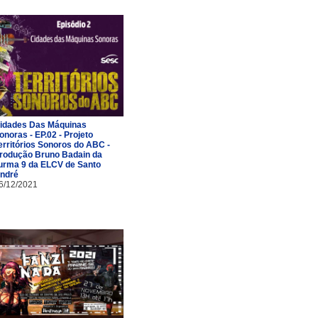
idades Das Máquinas
onoras - EP.02 - Projeto
erritórios Sonoros do ABC -
rodução Bruno Badain da
urma 9 da ELCV de Santo
ndré
6/12/2021