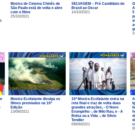
Mostra de Cinema Chinês de
SELVAGEM – Pré Candidato do
G
São Paulo está de volta e abre
Brasil ao Oscar
A
com o filme
14/10/2021
5
25/10/2021
p
o
a
a
g
2
or
Mostra Ecofalante divulga os
10ª Mostra Ecofalante entra na
A
filmes premiados na 10ª
reta final e traz de volta duas
I
e
Edição
grandes atrações, - O Novo
b
13/09/2021
Evangelho -, de Milo Rau, e - A
h
Bolsa ou a Vida -, de Silvio
d
Tendler
d
09/09/2021
c
0