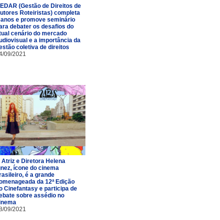
EDAR (Gestão de Direitos de
utores Roteiristas) completa
 anos e promove seminário
ara debater os desafios do
tual cenário do mercado
udiovisual e a importância da
estão coletiva de direitos
4/09/2021
 Atriz e Diretora Helena
gnez, ícone do cinema
rasileiro, é a grande
omenageada da 12ª Edição
o Cinefantasy e participa de
ebate sobre assédio no
inema
8/09/2021