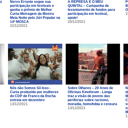
iz
Nervo Errante segue sua
A REPRESA É O MEU
P
participação em festivais e
QUINTAL – Campanha de
B
ganha o prêmio de Melhor
levantamento de fundos para
O
Curta-Metragem da Mostra
participação em festival,
1
Meia Noite pelo Júri Popular na
apoie!
14ª MOSCA
20/12/2021
22/12/2021
Nós não Somos Só Isso -
Sobre Olhares – 20 Anos de
N
Curta produzido por mulheres
Oficinas Kinoforum - Longa
d
do CDP de Franco da Rocha
traz a visão de jovens das
I
estreia em dezembro
periferias sobre racismo,
C
13/12/2021
moradia, homofobia e censura
s
13/12/2021
s
M
1