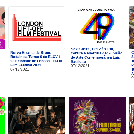
Sexta-feira, 10/12 às 19h,
Nervo Errante de Bruno
C
confira a abertura da49º Salão
Badain da Turma 9 da ELCV é
S
de Arte Contemporânea Luiz
selecionado no London Lift-Off
T
Sacilotto
Film Festival 2021
P
07/12/2021
07/12/2021
T
A
0