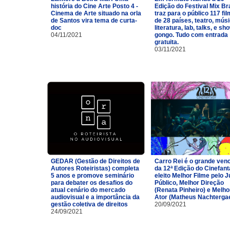
história do Cine Arte Posto 4 -
Edição do Festival Mix Br
Cinema de Arte situado na orla
traz para o público 117 fi
de Santos vira tema de curta-
de 28 países, teatro, músi
doc
literatura, lab, talks, e sh
04/11/2021
gongo. Tudo com entrada
gratuita.
03/11/2021
GEDAR (Gestão de Direitos de
Carro Rei é o grande ven
Autores Roteiristas) completa
da 12ª Edição do Cinefan
5 anos e promove seminário
eleito Melhor Filme pelo J
para debater os desafios do
Público, Melhor Direção
atual cenário do mercado
(Renata Pinheiro) e Melho
audiovisual e a importância da
Ator (Matheus Nachtergae
gestão coletiva de direitos
20/09/2021
24/09/2021