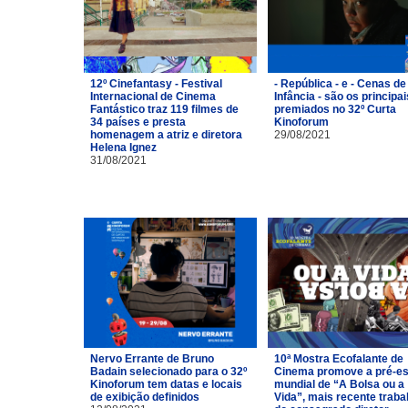
12º Cinefantasy - Festival
- República - e - Cenas de
Internacional de Cinema
Infância - são os principai
Fantástico traz 119 filmes de
premiados no 32º Curta
34 países e presta
Kinoforum
homenagem a atriz e diretora
29/08/2021
Helena Ignez
31/08/2021
Nervo Errante de Bruno
10ª Mostra Ecofalante de
Badain selecionado para o 32º
Cinema promove a pré-es
Kinoforum tem datas e locais
mundial de “A Bolsa ou a
de exibição definidos
Vida”, mais recente traba