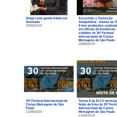
Diogo Leite ganha Kikito em
EscureSer e Transição
Gramado.
Sanguinária - Alunas da 
26/08/2019
9 tem produções realizad
em Oficina do Kinoforum
exibidas no 30º Festival
internacional de Curtas
Metragens de São Paulo
26/08/2019
30º Festival Internacional de
Turma 9 da ELCV particip
Curtas Metragens de São
Noite de Kino do 30º Festi
Paulo
Internacional de Curtas
21/08/2019
Metragens de São Paulo
21/08/2019