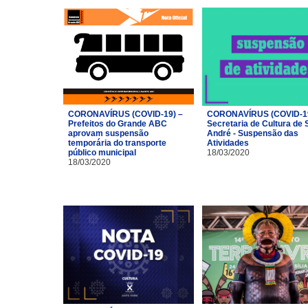
CORONAVÍRUS (COVID-19) –
CORONAVÍRUS (COVID-19
Prefeitos do Grande ABC
Secretaria de Cultura de 
aprovam suspensão
André - Suspensão das
temporária do transporte
Atividades
público municipal
18/03/2020
18/03/2020