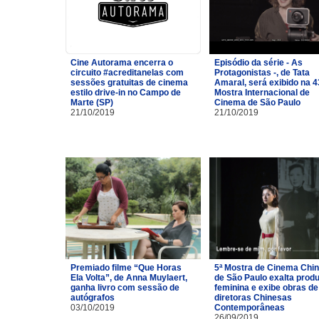
Cine Autorama encerra o
Episódio da série - As
circuito #acreditanelas com
Protagonistas -, de Tata
sessões gratuitas de cinema
Amaral, será exibido na 4
estilo drive-in no Campo de
Mostra Internacional de
Marte (SP)
Cinema de São Paulo
21/10/2019
21/10/2019
Premiado filme “Que Horas
5ª Mostra de Cinema Chi
Ela Volta”, de Anna Muylaert,
de São Paulo exalta prod
ganha livro com sessão de
feminina e exibe obras de
autógrafos
diretoras Chinesas
03/10/2019
Contemporâneas
26/09/2019