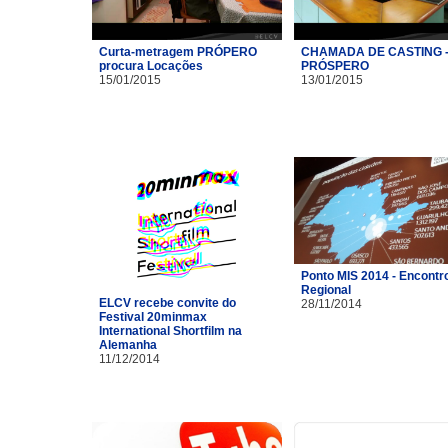
Curta-metragem PRÓPERO
CHAMADA DE CASTING 
procura Locações
PRÓSPERO
15/01/2015
13/01/2015
Ponto MIS 2014 - Encontr
Regional
ELCV recebe convite do
28/11/2014
Festival 20minmax
International Shortfilm na
Alemanha
11/12/2014