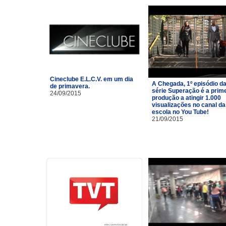
Cineclube E.L.C.V. em um dia
A Chegada, 1º episódio d
de primavera.
série Superação é a prim
24/09/2015
produção a atingir 1.000
visualizações no canal da
escola no You Tube!
21/09/2015