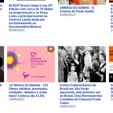
5a
IN-EDIT Brasil chega à sua 15ª
A
UMBIGO DO SONHO - O
os
Edição com cerca de 70 títulos
E
Cinema de Paula Gaitán
na programação e se firma
F
04/06/2023
como o principal evento na
d
América Latina dedicado
C
exclusivamente ao
A
Documentário Musical
R
05/06/2023
2
l,
12ª Mostra Ecofalante - 101
Centro Cultural Banco do
A
Filmes inéditos, premiados,
Brasil em São Paulo
B
raridades, debates e muito
apresenta, pela primeira vez
O
mais! Começa dia 31.05)
no Brasil, Uma Retrospectiva
O
18/05/2023
Completa do Cineasta Frank
1
Capra
18/05/2023