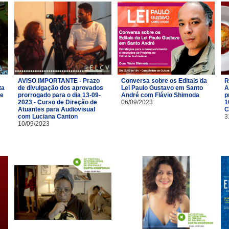
AVISO IMPORTANTE - Prazo
Conversa sobre os Editais da
R
ta
de divulgação dos aprovados
Lei Paulo Gustavo em Santo
A
de
prorrogado para o dia 13-09-
André com Flávio Shimoda
p
2023 - Curso de Direção de
06/09/2023
1
Atuantes para Audiovisual
C
com Luciana Canton
3
10/09/2023