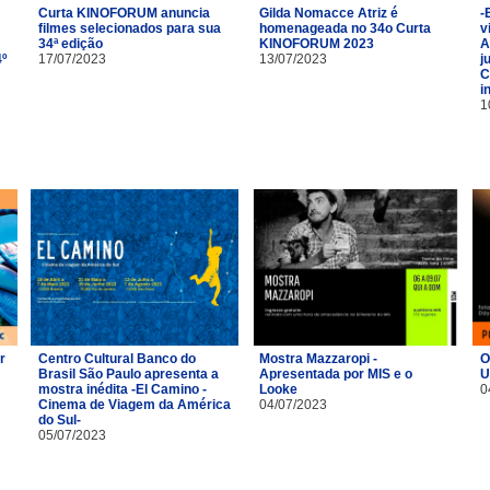
Curta KINOFORUM anuncia
Gilda Nomacce Atriz é
-
filmes selecionados para sua
homenageada no 34o Curta
v
34ª edição
KINOFORUM 2023
A
4º
17/07/2023
13/07/2023
j
C
i
1
r
Centro Cultural Banco do
Mostra Mazzaropi -
O
Brasil São Paulo apresenta a
Apresentada por MIS e o
U
m
mostra inédita -El Camino -
Looke
0
Cinema de Viagem da América
04/07/2023
do Sul-
05/07/2023