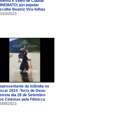
inema e Vídeo de Cuiabá
INEMATO; júri popular
scolhe Beatriz Vira-folhas
0/10/2023
epresentante da Islândia no
scar 2024 -Terra de Deus-
streia dia 28 de Setembro
os Cinemas pela Filmicca
3/09/2023