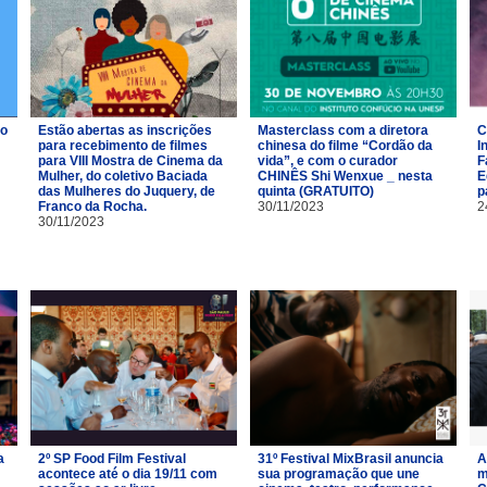
ro
Estão abertas as inscrições
Masterclass com a diretora
C
para recebimento de filmes
chinesa do filme “Cordão da
I
para VIII Mostra de Cinema da
vida”, e com o curador
F
Mulher, do coletivo Baciada
CHINÊS Shi Wenxue _ nesta
E
das Mulheres do Juquery, de
quinta (GRATUITO)
p
Franco da Rocha.
30/11/2023
2
30/11/2023
a
2º SP Food Film Festival
31º Festival MixBrasil anuncia
A
acontece até o dia 19/11 com
sua programação que une
m