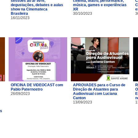
sessões ao ar livre,
cinema, teatro, performance,
C
degustações, debates e aulas
música, games e experiências
C
show na Cinemateca
XR
e
Brasileira
30/10/2023
3
16/11/2023
OFICINA DE VIDEOCAST com
APROVADES para o Curso de
R
Pablo Paternostro
Direção de Atuantes para
O
26/09/2023
Audiovisual com Luciana
E
Canton
n
13/09/2023
1
es