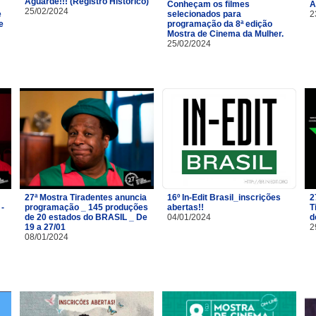
Aguarde!!! (Registro Histórico)
Conheçam os filmes
A
25/02/2024
e
selecionados para
2
e
programação da 8ª edição
Mostra de Cinema da Mulher.
25/02/2024
27ª Mostra Tiradentes anuncia
16º In-Edit Brasil_inscrições
2
 -
programação _ 145 produções
abertas!!
T
de 20 estados do BRASIL _ De
04/01/2024
d
19 a 27/01
2
08/01/2024