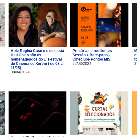
Atriz Regina Casé e o cineasta
Precárias e resilientes -
M
Hsu Chien são os
Sessão + Bate-papo -
e
homenageados do 1º Festival
Cineclube Pontos MIS
t
de Cinema de Xerém ( de 08 a
22/03/2024
2
11/05)
08/04/2024