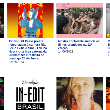
15º IN-EDIT Brasil presta
Mostra Ecofalante anuncia os
C
-
homenagem à cantora Rita
filmes premiados na 12ª
B
Lee e exibe o filme - Ovelha
edição
u
Negra -, na área externa da
14/06/2023
c
Cinemateca Brasileira no
1
domingo, 25 de Junho
22/06/2023