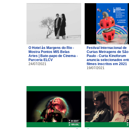
O Hotel às Margens do Rio -
Festival Internacional de
Mostra Pontos MIS Belas
Curtas Metragens de São
Artes | Bate-papo de Cinema -
Paulo - Curta Kinoforum
Parceria ELCV
anuncia selecionados ent
24/07/2021
filmes inscritos em 2021
19/07/2021