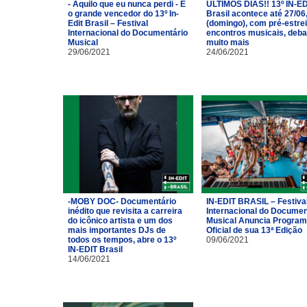
- Aquilo que eu nunca perdi - É
ÚLTIMOS DIAS!! 13º IN-ED
o grande vencedor do 13º In-
Brasil acontece até 27/06
Edit Brasil – Festival
(domingo), com pré-estrei
Internacional do Documentário
encontros musicais, deba
Musical
muito mais
29/06/2021
24/06/2021
-MOBY DOC- Documentário
IN-EDIT BRASIL – Festiva
inédito que revisita a carreira
Internacional do Documen
do icônico artista e um dos
Musical Anuncia Progra
mais importantes DJs de
Oficial de sua 13ª Edição
todos os tempos, abre o 13º
09/06/2021
IN-EDIT Brasil
14/06/2021