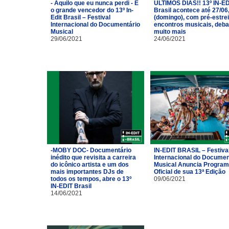
- Aquilo que eu nunca perdi - É
ÚLTIMOS DIAS!! 13º IN-ED
o grande vencedor do 13º In-
Brasil acontece até 27/06
Edit Brasil – Festival
(domingo), com pré-estrei
Internacional do Documentário
encontros musicais, deba
Musical
muito mais
29/06/2021
24/06/2021
-MOBY DOC- Documentário
IN-EDIT BRASIL – Festiva
inédito que revisita a carreira
Internacional do Documen
do icônico artista e um dos
Musical Anuncia Progra
mais importantes DJs de
Oficial de sua 13ª Edição
todos os tempos, abre o 13º
09/06/2021
IN-EDIT Brasil
14/06/2021