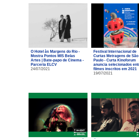
O Hotel às Margens do Rio -
Festival Internacional de
Mostra Pontos MIS Belas
Curtas Metragens de São
Artes | Bate-papo de Cinema -
Paulo - Curta Kinoforum
Parceria ELCV
anuncia selecionados ent
24/07/2021
filmes inscritos em 2021
19/07/2021