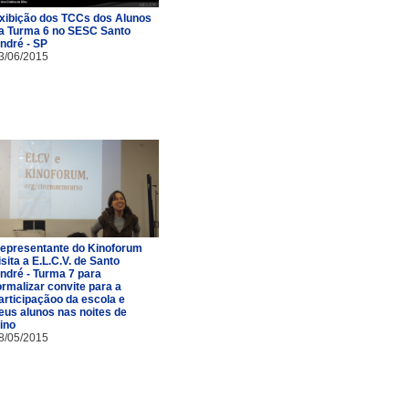
xibição dos TCCs dos Alunos
a Turma 6 no SESC Santo
ndré - SP
3/06/2015
epresentante do Kinoforum
isita a E.L.C.V. de Santo
ndré - Turma 7 para
ormalizar convite para a
articipaçãoo da escola e
eus alunos nas noites de
ino
8/05/2015