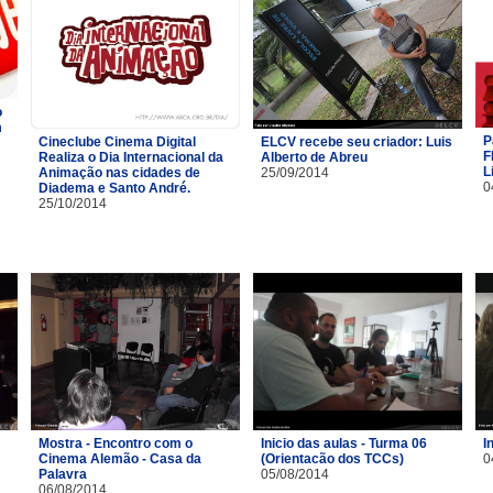
o
m
P
Cineclube Cinema Digital
ELCV recebe seu criador: Luis
F
Realiza o Dia Internacional da
Alberto de Abreu
L
Animação nas cidades de
25/09/2014
0
Diadema e Santo André.
25/10/2014
Mostra - Encontro com o
Inicio das aulas - Turma 06
I
Cinema Alemão - Casa da
(Orientacão dos TCCs)
0
Palavra
05/08/2014
06/08/2014