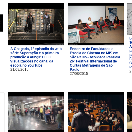
L
T
A
A Chegada, 1º episódio da web
Encontro de Faculdades e
p
série Superação é a primeira
Escola de Cinema no MIS em
p
produção a atingir 1.000
São Paulo - Atividade Paralela
F
visualizações no canal da
26º Festival Internacional de
C
escola no You Tube!
Curtas Metragens de São
P
21/09/2015
Paulo
2
27/08/2015