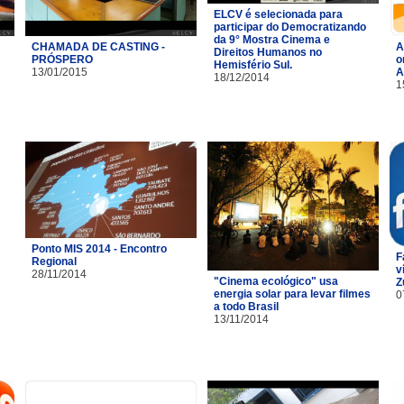
ELCV é selecionada para
participar do Democratizando
da 9° Mostra Cinema e
CHAMADA DE CASTING -
A
Direitos Humanos no
PRÓSPERO
o
Hemisfério Sul.
13/01/2015
A
18/12/2014
1
Ponto MIS 2014 - Encontro
F
Regional
v
28/11/2014
"Cinema ecológico" usa
Z
energia solar para levar filmes
0
a todo Brasil
13/11/2014