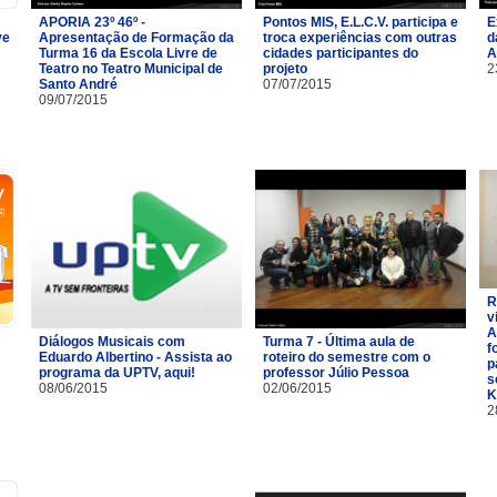
APORIA 23º 46º -
Pontos MIS, E.L.C.V. participa e
E
ve
Apresentação de Formação da
troca experiências com outras
d
Turma 16 da Escola Livre de
cidades participantes do
A
Teatro no Teatro Municipal de
projeto
2
Santo André
07/07/2015
09/07/2015
R
v
A
Diálogos Musicais com
Turma 7 - Última aula de
f
Eduardo Albertino - Assista ao
roteiro do semestre com o
p
programa da UPTV, aqui!
professor Júlio Pessoa
s
08/06/2015
02/06/2015
K
2