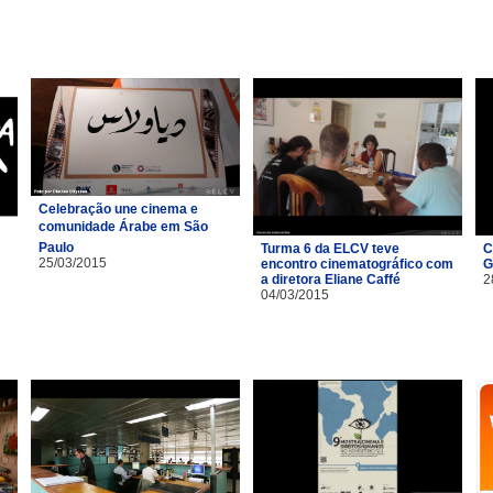
Celebração une cinema e
comunidade Árabe em São
Paulo
Turma 6 da ELCV teve
C
25/03/2015
encontro cinematográfico com
G
a diretora Eliane Caffé
2
04/03/2015