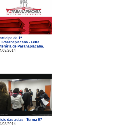
articipe da 1ª
LIParanapiacaba - Feira
iterária de Paranapiacaba.
4/09/2014
nicio das aulas - Turma 07
4/08/2014