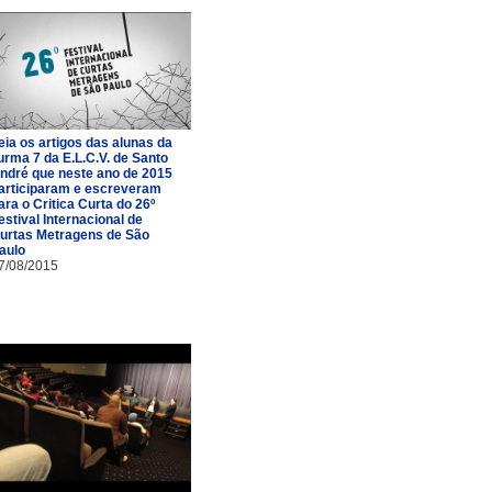
eia os artigos das alunas da
urma 7 da E.L.C.V. de Santo
ndré que neste ano de 2015
articiparam e escreveram
ara o Critica Curta do 26º
estival Internacional de
urtas Metragens de São
aulo
7/08/2015