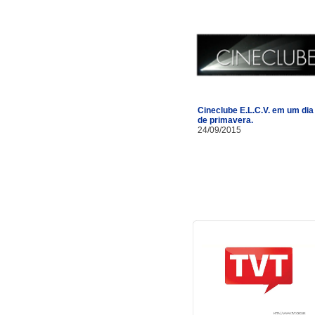
Cineclube E.L.C.V. em um dia
de primavera.
24/09/2015