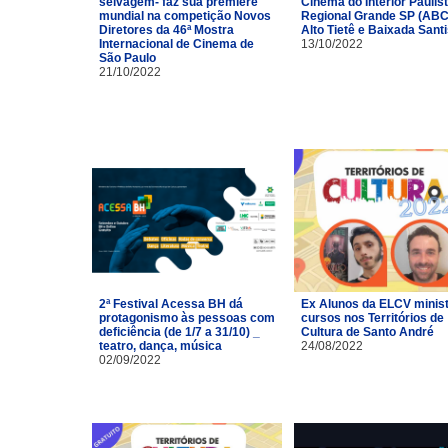
selvagem- faz sua première
Cinema do Interior Paulist
mundial na competição Novos
Regional Grande SP (ABC
Diretores da 46ª Mostra
Alto Tietê e Baixada Santi
Internacional de Cinema de
13/10/2022
São Paulo
21/10/2022
2ª Festival Acessa BH dá
Ex Alunos da ELCV minis
protagonismo às pessoas com
cursos nos Territórios de
deficiência (de 1/7 a 31/10) _
Cultura de Santo André
teatro, dança, música
24/08/2022
02/09/2022