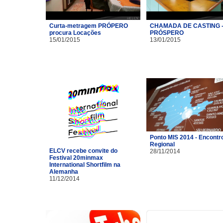
Curta-metragem PRÓPERO
CHAMADA DE CASTING 
procura Locações
PRÓSPERO
15/01/2015
13/01/2015
Ponto MIS 2014 - Encontr
Regional
ELCV recebe convite do
28/11/2014
Festival 20minmax
International Shortfilm na
Alemanha
11/12/2014