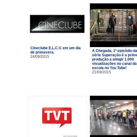
Cineclube E.L.C.V. em um dia
A Chegada, 1º episódio d
de primavera.
série Superação é a prim
24/09/2015
produção a atingir 1.000
visualizações no canal da
escola no You Tube!
21/09/2015