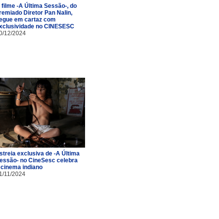
 filme -A Última Sessão-, do
remiado Diretor Pan Nalin,
egue em cartaz com
xclusividade no CINESESC
0/12/2024
streia exclusiva de -A Última
essão- no CineSesc celebra
 cinema indiano
1/11/2024