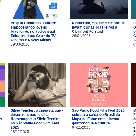
Projeto Contando o futuro:
Kinoforum, Spcine e Embratur
L
empoderando jovens
levam curtas brasileiros a
O
brasileiros no audiovisual -
Clermont-Ferrand
c
Edital Instituto Criar de TV,
28/01/2026
G
Cinema e Novas Mídias
A
19/03/2026
0
Silvio Tendler: o cineasta que -
São Paulo Food Film Fest 2025
M
desenvenenou- o olhar -
celebra a saída do Brasil do
P
es
Homenagem a Sílvio Tendler
Mapa da Fome com cinema,
d
no São Paulo Food Film Fest
gastronomia e cultura
C
2025
07/11/2025
e
18/11/2025
F
C