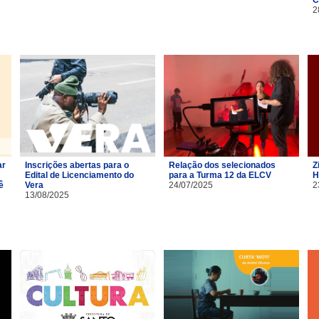
2
ar
Inscrições abertas para o
Relação dos selecionados
Z
Edital de Licenciamento do
para a Turma 12 da ELCV
H
ê
Vera
24/07/2025
2
13/08/2025