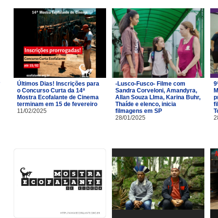
Últimos Dias! Inscrições para
-Lusco-Fusco- Filme com
9
o Concurso Curta da 14ª
Sandra Corveloni, Amandyra,
M
Mostra Ecofalante de Cinema
Allan Souza LIma, Karina Buhr,
p
terminam em 15 de fevereiro
Thaíde e elenco, inicia
f
11/02/2025
filmagens em SP
T
28/01/2025
2