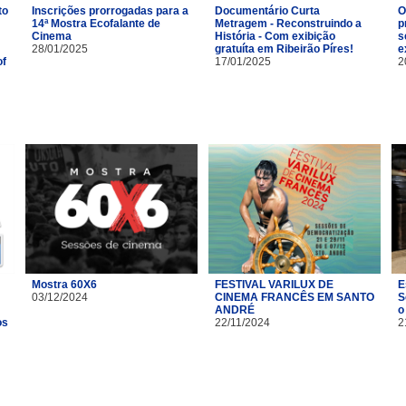
to
Inscrições prorrogadas para a
Documentário Curta
O
14ª Mostra Ecofalante de
Metragem - Reconstruindo a
p
Cinema
História - Com exibição
s
28/01/2025
gratuíta em Ribeirão Píres!
e
of
17/01/2025
2
Mostra 60X6
FESTIVAL VARILUX DE
E
03/12/2024
CINEMA FRANCÊS EM SANTO
S
ANDRÉ
o
os
22/11/2024
2