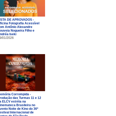
ISTA DE APROVADOS -
ficina Fotografia Acessível
om Antônio Alexandre
ouveia Nogueira Filho e
ndréa Iseki
9/01/2026
emória Corrompida -
rodução das Turmas 11 e 12
a ELCV estréia na
inemateca Brasileira no
vento Noite de Kino do 36º
estival Internacional de
urtas de São Paulo