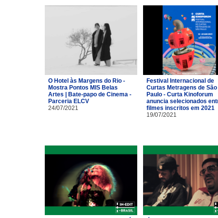
O Hotel às Margens do Rio -
Festival Internacional de
Mostra Pontos MIS Belas
Curtas Metragens de São
Artes | Bate-papo de Cinema -
Paulo - Curta Kinoforum
Parceria ELCV
anuncia selecionados ent
24/07/2021
filmes inscritos em 2021
19/07/2021