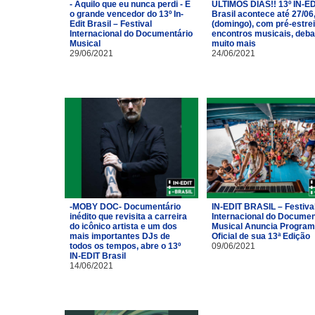
- Aquilo que eu nunca perdi - É
ÚLTIMOS DIAS!! 13º IN-ED
o grande vencedor do 13º In-
Brasil acontece até 27/06
Edit Brasil – Festival
(domingo), com pré-estrei
Internacional do Documentário
encontros musicais, deba
Musical
muito mais
29/06/2021
24/06/2021
-MOBY DOC- Documentário
IN-EDIT BRASIL – Festiva
inédito que revisita a carreira
Internacional do Documen
do icônico artista e um dos
Musical Anuncia Progra
mais importantes DJs de
Oficial de sua 13ª Edição
todos os tempos, abre o 13º
09/06/2021
IN-EDIT Brasil
14/06/2021