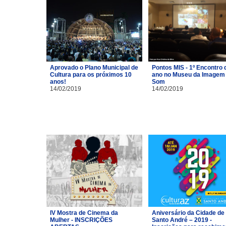
Aprovado o Plano Municipal de
Pontos MIS - 1º Encontro 
Cultura para os próximos 10
ano no Museu da Imagem 
anos!
Som
14/02/2019
14/02/2019
IV Mostra de Cinema da
Aniversário da Cidade de
Mulher - INSCRIÇÕES
Santo André – 2019 -