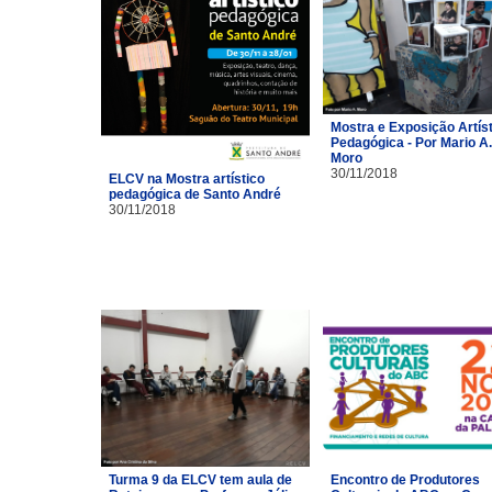
Mostra e Exposição Artíst
Pedagógica - Por Mario A.
Moro
30/11/2018
ELCV na Mostra artístico
pedagógica de Santo André
30/11/2018
Turma 9 da ELCV tem aula de
Encontro de Produtores