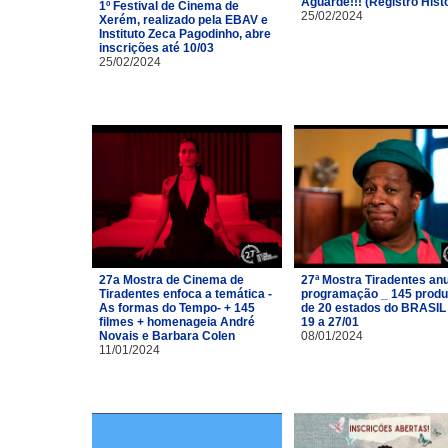
Aguarde!!! (Registro Hist
1º Festival de Cinema de
25/02/2024
Xerém, realizado pela EBAV e
Instituto Zeca Pagodinho, abre
inscrições até 10/03
25/02/2024
27a Mostra de Cinema de
27ª Mostra Tiradentes an
Tiradentes enfoca a temática -
programação _ 145 prod
As formas do Tempo- + 145
de 20 estados do BRASIL
filmes + homenageia André
19 a 27/01
Novais e Barbara Colen
08/01/2024
11/01/2024