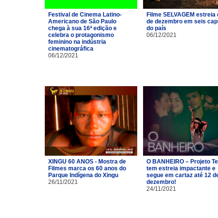
Festival de Cinema Latino-
Filme SELVAGEM estreia 
Americano de São Paulo
de dezembro em seis capi
chega à sua 16ª edição e
do país
celebra o protagonismo
06/12/2021
feminino na indústria
cinematográfica
06/12/2021
XINGU 60 ANOS - Mostra de
O BANHEIRO – Projeto Te
Filmes marca os 60 anos do
tem estreia impactante e
Parque Indígena do Xingu
segue em cartaz até 12 d
26/11/2021
dezembro!
24/11/2021