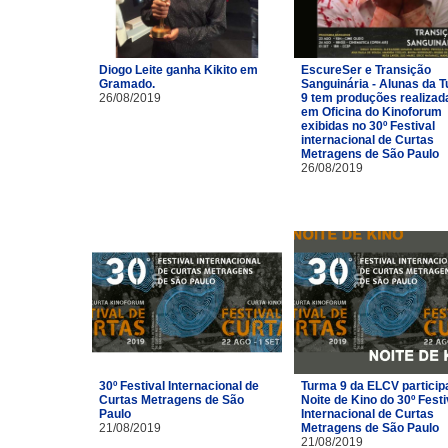
Diogo Leite ganha Kikito em
EscureSer e Transição
Gramado.
Sanguinária - Alunas da 
26/08/2019
9 tem produções realizad
em Oficina do Kinoforum
exibidas no 30º Festival
internacional de Curtas
Metragens de São Paulo
26/08/2019
30º Festival Internacional de
Turma 9 da ELCV particip
Curtas Metragens de São
Noite de Kino do 30º Festi
Paulo
Internacional de Curtas
21/08/2019
Metragens de São Paulo
21/08/2019