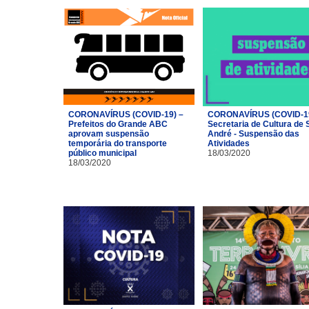
CORONAVÍRUS (COVID-19) –
CORONAVÍRUS (COVID-19
Prefeitos do Grande ABC
Secretaria de Cultura de 
aprovam suspensão
André - Suspensão das
temporária do transporte
Atividades
público municipal
18/03/2020
18/03/2020