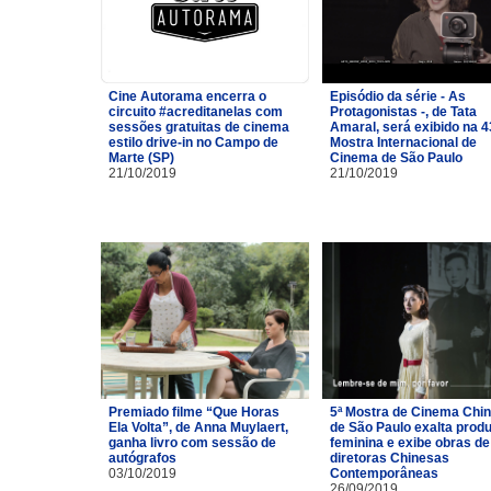
Cine Autorama encerra o
Episódio da série - As
circuito #acreditanelas com
Protagonistas -, de Tata
sessões gratuitas de cinema
Amaral, será exibido na 4
estilo drive-in no Campo de
Mostra Internacional de
Marte (SP)
Cinema de São Paulo
21/10/2019
21/10/2019
Premiado filme “Que Horas
5ª Mostra de Cinema Chi
Ela Volta”, de Anna Muylaert,
de São Paulo exalta prod
ganha livro com sessão de
feminina e exibe obras de
autógrafos
diretoras Chinesas
03/10/2019
Contemporâneas
26/09/2019