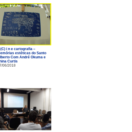
 (C) i n e cartografia –
emórias estéticas do Santo
lberto Com André Okuma e
hina Curtis
7/06/2018