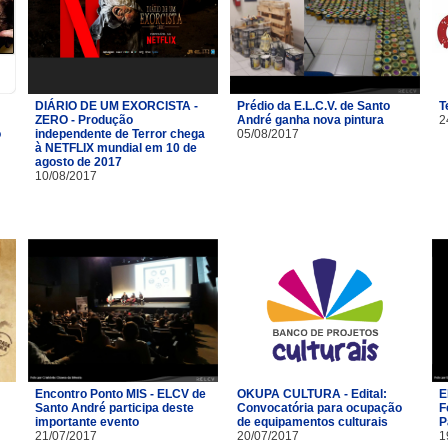
DIÁRIO DE UM EXORCISTA -
Prédio da E.L.C.V. de Santo
T
ZERO - Produção
André ganha nova pintura
2
o
independente de Terror chega
05/08/2017
à NETFLIX mundial em 10 de
agosto de 2017
10/08/2017
Encontro Ponto MIS - ELCV de
OKUPA CULTURA - Edital:
E
Santo André participa deste
Convocatória para ocupação
F
importante evento
de equipamentos culturais
P
21/07/2017
20/07/2017
1