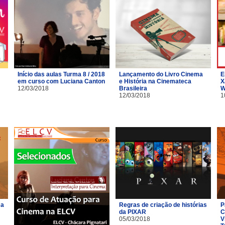
Início das aulas Turma 8 / 2018
Lançamento do Livro Cinema
E
em curso com Luciana Canton
e História na Cinemateca
X
12/03/2018
Brasileira
W
12/03/2018
1
ma
Regras de criação de histórias
P
da PIXAR
C
05/03/2018
V