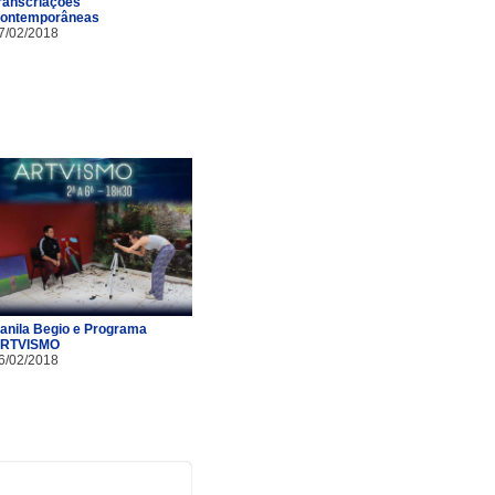
ranscriações
ontemporâneas
7/02/2018
anila Begio e Programa
RTVISMO
6/02/2018