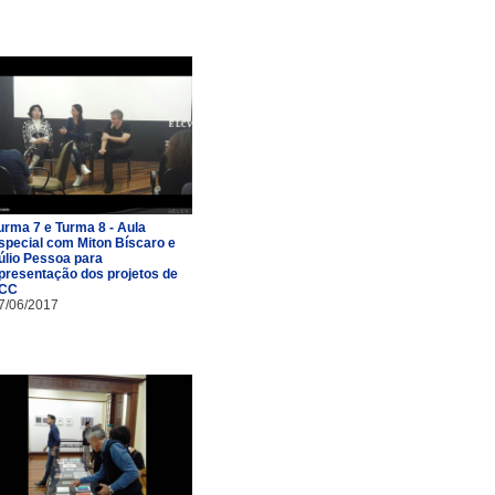
urma 7 e Turma 8 - Aula
special com Miton Bíscaro e
úlio Pessoa para
presentação dos projetos de
CC
7/06/2017