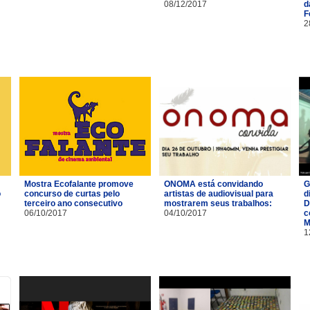
08/12/2017
d
F
2
Mostra Ecofalante promove
ONOMA está convidando
G
o
concurso de curtas pelo
artistas de audiovisual para
d
terceiro ano consecutivo
mostrarem seus trabalhos:
D
06/10/2017
04/10/2017
c
M
1