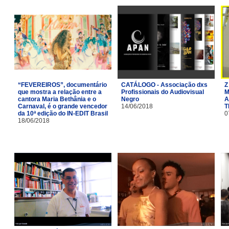
“FEVEREIROS”, documentário
CATÁLOGO - Associação dxs
Z
que mostra a relação entre a
Profissionais do Audiovisual
M
cantora Maria Bethânia e o
Negro
A
Carnaval, é o grande vencedor
14/06/2018
T
da 10ª edição do IN-EDIT Brasil
0
18/06/2018