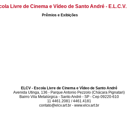
cola Livre de Cinema e Vídeo de Santo André - E.L.C.V.
Prêmios e Exibições
ELCV - Escola Livre de Cinema e Vídeo de Santo André
Avenida Utinga, 136 - Parque Antonio Pezzolo (Chácara Pignatari)
Bairro Vila Metalúrgica - Santo André - SP - Cep 09220-610
11 4461.2081 / 4461.4181
contato@elcv.art.br - www.elcv.art.br