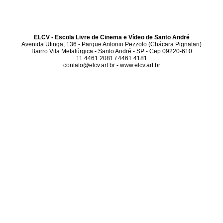
ELCV - Escola Livre de Cinema e Vídeo de Santo André
Avenida Utinga, 136 - Parque Antonio Pezzolo (Chácara Pignatari)
Bairro Vila Metalúrgica - Santo André - SP - Cep 09220-610
11 4461.2081 / 4461.4181
contato@elcv.art.br - www.elcv.art.br