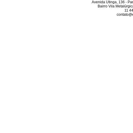
Avenida Utinga, 136 - Pa
Bairro Vila Metalúrgi
11 4
contato@el